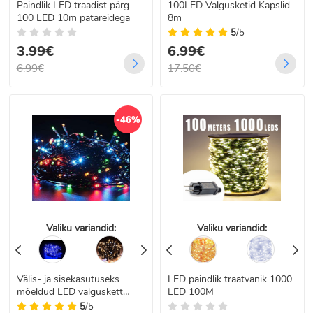
Paindlik LED traadist pärg
100LED Valgusketid Kapslid
100 LED 10m patareidega
8m
5
/5
3.99€
6.99€
6.99€
17.50€
-46%
Valiku variandid:
Valiku variandid:
Välis- ja sisekasutuseks
LED paindlik traatvanik 1000
mõeldud LED valguskett
LED 100M
FLASH 200, 16m
5
/5