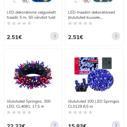
LED dekoratiivne valguskett
LED-traadist dekoratiivsed
traadil, 5 m, 50 värvilist tuld
jõulutuled kuusele,
külmvalged 50LED 5m
2.51€
2.51€
Jõulutuled Springos, 300
Jõulutuled 100 LED Springos
LED, CL4081, 17,5 m
CL0129 8,5 m
22.22€
15.83€