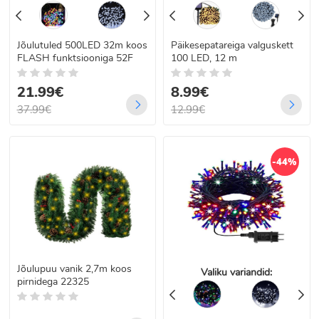
Jõulutuled 500LED 32m koos
Päikesepatareiga valguskett
FLASH funktsiooniga 52F
100 LED, 12 m
21.99€
8.99€
37.99€
12.99€
-44%
Jõulupuu vanik 2,7m koos
Valiku variandid:
pirnidega 22325