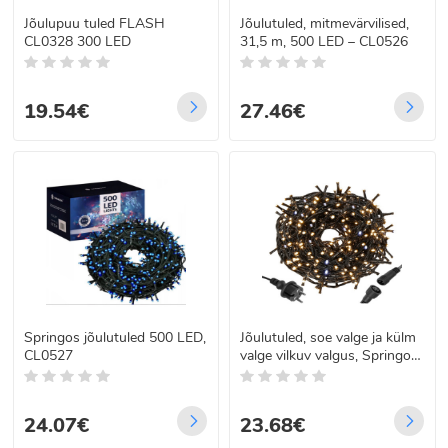
Jõulupuu tuled FLASH
Jõulutuled, mitmevärvilised,
CL0328 300 LED
31,5 m, 500 LED – CL0526
19.54€
27.46€
Springos jõulutuled 500 LED,
Jõulutuled, soe valge ja külm
CL0527
valge vilkuv valgus, Springos
CL0528, 500 LED, 30 m
24.07€
23.68€