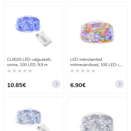
CL0020 LED-valguskett,
LED-mikrolambid,
sinine, 100 LED, 9,9 m
mitmevärvilised, 100 LED-i,
9,9 m – CL0021
10.85€
6.90€