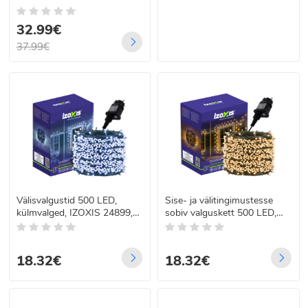
32.99€
37.99€
Välisvalgustid 500 LED,
Sise- ja välitingimustesse
külmvalged, IZOXIS 24899,
sobiv valguskett 500 LED,
35 m
soe valge, IZOXIS 24898, 35
m
18.32€
18.32€