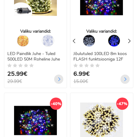
Valiku variandid:
Valiku variandid:
LED Paindlik Juhe - Tuled
Jõulutuled 100LED 8m koos
500LED 50M Roheline Juhe
FLASH funktsiooniga 12F
25.99€
6.99€
29.99€
15.00€
-40%
-47%