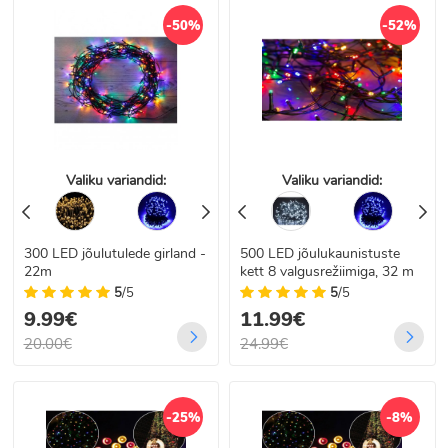
-50%
-52%
Valiku variandid:
Valiku variandid:
300 LED jõulutulede girland -
500 LED jõulukaunistuste
22m
kett 8 valgusrežiimiga, 32 m
5
/5
5
/5
9.99€
11.99€
20.00€
24.99€
-25%
-8%