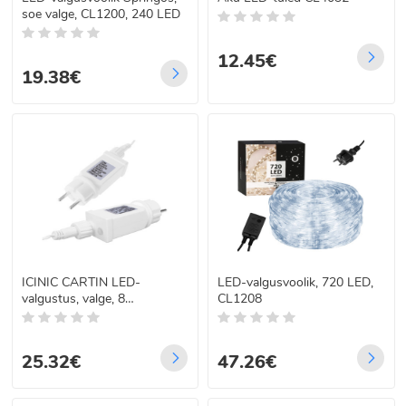
soe valge, CL1200, 240 LED
12.45€
19.38€
ICINIC CARTIN LED-
LED-valgusvoolik, 720 LED,
valgustus, valge, 8
CL1208
programmi, CL0200, 200
LED-i
25.32€
47.26€