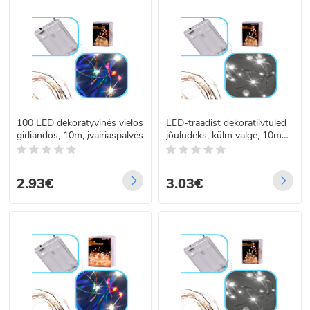
100 LED dekoratyvinės vielos
LED-traadist dekoratiivtuled
girliandos, 10m, įvairiaspalvės
jõuludeks, külm valge, 10m
100LED
2.93€
3.03€