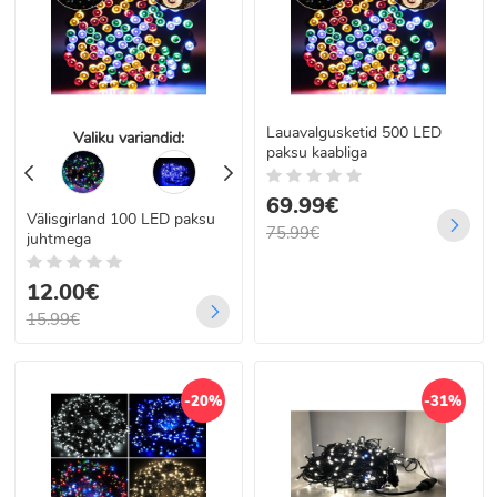
Lauavalgusketid 500 LED
Valiku variandid:
paksu kaabliga
69.99€
Välisgirland 100 LED paksu
75.99€
juhtmega
12.00€
15.99€
-20%
-31%