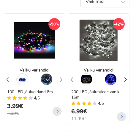
Vaikimisi
-50%
-42%
Valiku variandid:
Valiku variandid:
100 LED jõulugirland 8m
200 LED jõulutulede vanik
16m
4
/5
4
/5
3.99€
6.99€
7.99€
11.99€