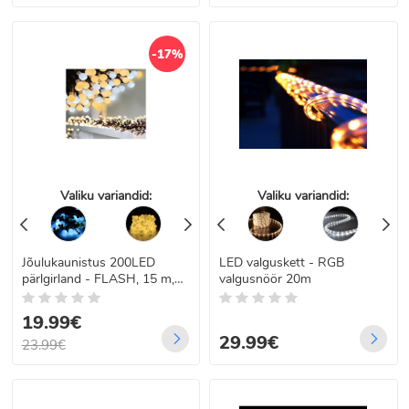
-17%
Valiku variandid:
Valiku variandid:
Jõulukaunistus 200LED
LED valguskett - RGB
pärlgirland - FLASH, 15 m,
valgusnöör 20m
IP44
19.99€
29.99€
23.99€