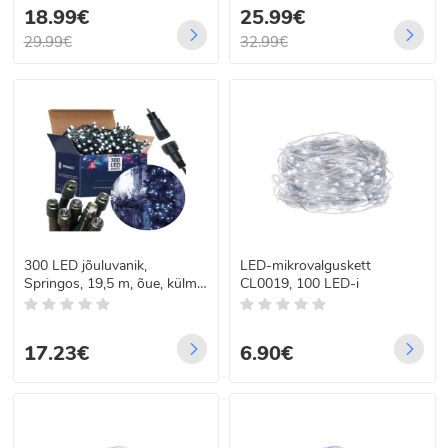
18.99€
25.99€
29.99€
32.99€
300 LED jõuluvanik,
LED-mikrovalguskett
Springos, 19,5 m, õue, külm
CL0019, 100 LED-i
valge
17.23€
6.90€