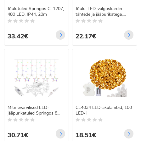
Jõulutuled Springos CL1207,
Jõulu-LED-valguskardin
480 LED, IP44, 20m
tähtede ja jääpurikatega,
Springos CL4009, 92 tk
33.42€
22.17€
Mitmevärvilised LED-
CL4034 LED-akulambid, 100
jääpurikatuled Springos 8
LED-i
funktsiooniga, 92 LED,
CL4018 STAR CARTIN
30.71€
18.51€