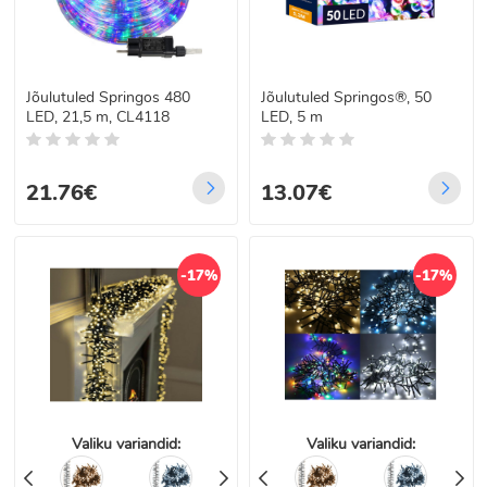
Jõulutuled Springos 480
Jõulutuled Springos®, 50
LED, 21,5 m, CL4118
LED, 5 m
21.76€
13.07€
-17%
-17%
Valiku variandid:
Valiku variandid: