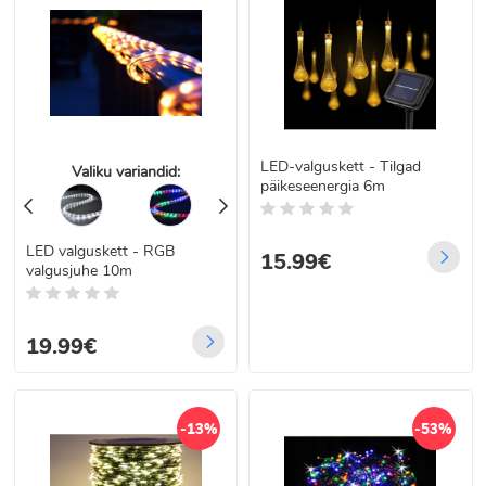
LED-valguskett - Tilgad
Valiku variandid:
päikeseenergia 6m
LED valguskett - RGB
15.99€
valgusjuhe 10m
19.99€
-13%
-53%