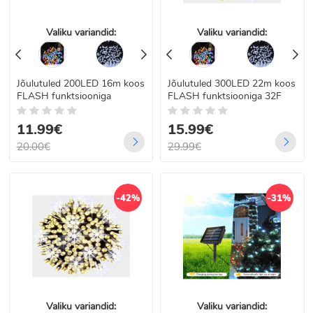
Valiku variandid:
Valiku variandid:
Jõulutuled 200LED 16m koos
Jõulutuled 300LED 22m koos
FLASH funktsiooniga
FLASH funktsiooniga 32F
11.99€
15.99€
20.00€
29.99€
-42%
-31%
Valiku variandid:
Valiku variandid: