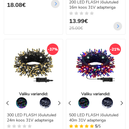
200 LED FLASH Jõulutuled
18.08€
16m koos 31V adapteriga
13.99€
25.00€
-37%
-21%
Valiku variandid:
Valiku variandid:
300 LED FLASH Jõulutuled
500 LED FLASH Jõulutuled
24m koos 31V adapteriga
40m 31V adapteriga
5
/5