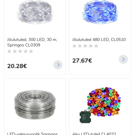
Jõulutuled, 300 LED, 30 m,
Jõulutuled 480 LED, CL0510
Springos CL0309
27.67€
20.28€
LED-valgusvoolik Springos,
Aku LED-tuled CL4032