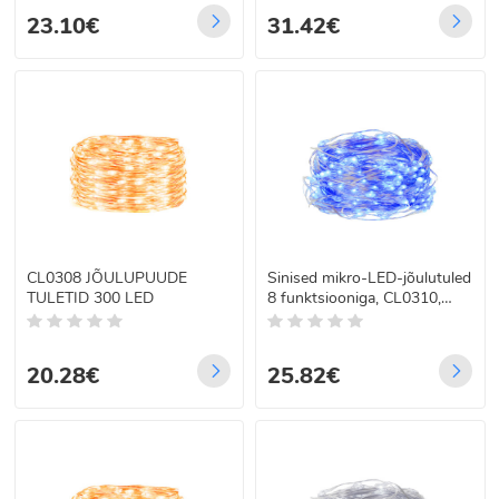
23.10€
31.42€
CL0308 JÕULUPUUDE
Sinised mikro-LED-jõulutuled
TULETID 300 LED
8 funktsiooniga, CL0310,
300 LED
20.28€
25.82€