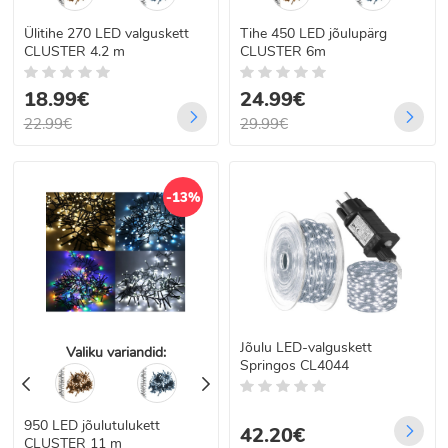
Ülitihe 270 LED valguskett
Tihe 450 LED jõulupärg
CLUSTER 4.2 m
CLUSTER 6m
18.99€
24.99€
22.99€
29.99€
-13%
Jõulu LED-valguskett
Valiku variandid:
Springos CL4044
950 LED jõulutulukett
42.20€
CLUSTER 11 m