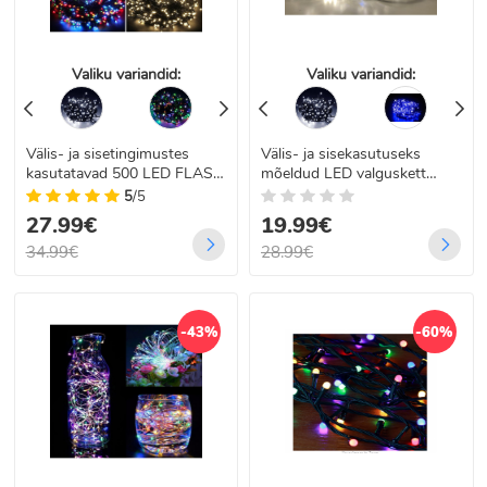
Valiku variandid:
Valiku variandid:
Välis- ja sisetingimustes
Välis- ja sisekasutuseks
kasutatavad 500 LED FLASH
mõeldud LED valguskett
valguskett sädeleva efektiga
FLASH 300
5
/5
– 35,5 m, IP44
27.99€
19.99€
34.99€
28.99€
-43%
-60%