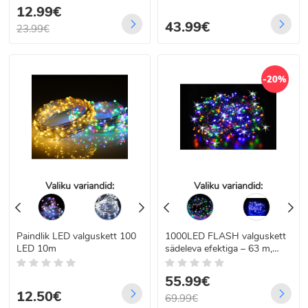
12.99€
43.99€
23.99€
-20%
Valiku variandid:
Valiku variandid:
Paindlik LED valguskett 100
1000LED FLASH valguskett
LED 10m
sädeleva efektiga – 63 m,
IP44
55.99€
12.50€
69.99€