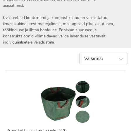
aiajäätmeid.
Kvaliteetsed konteinerid ja kompostikastid on valmistatud
ilmastikukindlatest materjalidest, mis tagavad pika kasutusea,
töökindluse ja lihtsa hoolduse. Erinevad suurused ja
konstruktsioonid võimaldavad valida lahenduse vastavalt
individuaalsetele vajadustele.
Vaikimisi
Suur kott aiajäätmete jaoks, 270L