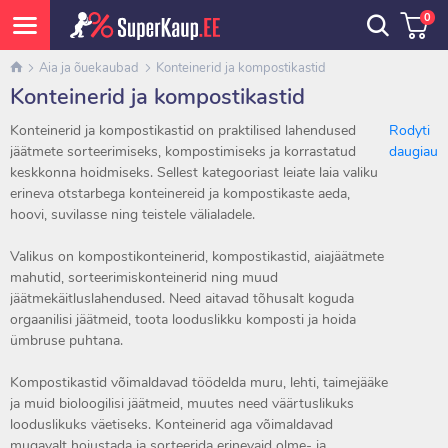
0
Aia ja õuekaubad
Konteinerid ja kompostikastid
Konteinerid ja kompostikastid
Konteinerid ja kompostikastid on praktilised lahendused
Rodyti
jäätmete sorteerimiseks, kompostimiseks ja korrastatud
daugiau
keskkonna hoidmiseks. Sellest kategooriast leiate laia valiku
erineva otstarbega konteinereid ja kompostikaste aeda,
hoovi, suvilasse ning teistele välialadele.
Valikus on kompostikonteinerid, kompostikastid, aiajäätmete
mahutid, sorteerimiskonteinerid ning muud
jäätmekäitluslahendused. Need aitavad tõhusalt koguda
orgaanilisi jäätmeid, toota looduslikku komposti ja hoida
ümbruse puhtana.
Kompostikastid võimaldavad töödelda muru, lehti, taimejääke
ja muid bioloogilisi jäätmeid, muutes need väärtuslikuks
looduslikuks väetiseks. Konteinerid aga võimaldavad
mugavalt hoiustada ja sorteerida erinevaid olme- ja