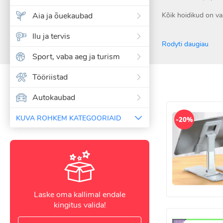
Aia ja õuekaubad
Kõik hoidikud on vas
Ilu ja tervis
Rodyti daugiau
Sport, vaba aeg ja turism
Tööriistad
Autokaubad
KUVA ROHKEM KATEGOORIAID
-20%
Laske oma kallimal endale
kingitus valida!