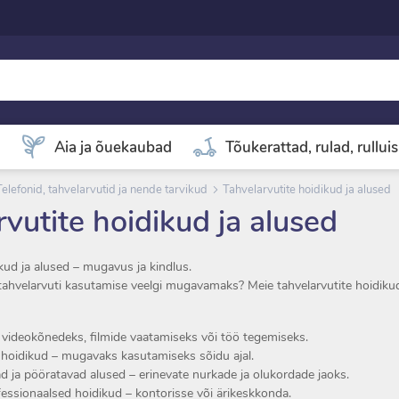
d
Aia ja õuekaubad
Tõukerattad, rulad, rullui
Telefonid, tahvelarvutid ja nende tarvikud
Tahvelarvutite hoidikud ja alused
vutite hoidikud ja alused
kud ja alused – mugavus ja kindlus.
ahvelarvuti kasutamise veelgi mugavamaks? Meie tahvelarvutite hoidikud
 videokõnedeks, filmide vaatamiseks või töö tegemiseks.
 hoidikud – mugavaks kasutamiseks sõidu ajal.
d ja pööratavad alused – erinevate nurkade ja olukordade jaoks.
fessionaalsed hoidikud – kontorisse või ärikeskkonda.