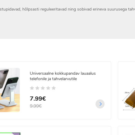
tupidavad, hõlpsasti reguleeritavad ning sobivad erineva suurusega tahvel
Universaalne kokkupandav lauaalus
telefonile ja tahvelarvutile
7.99€
9.99€