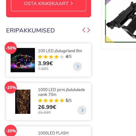
OSTA KINKEKAART
ERIPAKKUMISED
-44%
-50%
200 LED FLASH Jõulutuled
300
16m koos 31V adapteriga
gir
13.99€
9.
25.00€
20.
-42%
-25%
200 LED jõulutulede vanik
300
16m
val
kau
4
/5
6.99€
14
11.99€
19.
-25%