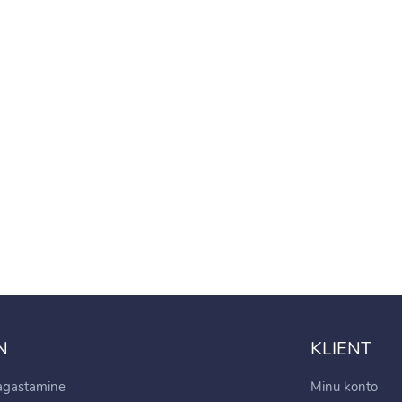
 LED Jääpurikad paksu
tmega FLASH 11m
.99€
99€
 LED traadist
guskardin
gjuhtimisega 5x2 m
.99€
99€
N
KLIENT
tagastamine
Minu konto