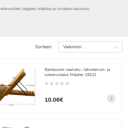
arvutitele, tagades stabiilse ja turvalise kasutuse.
Sorteeri:
Vaikimisi
Bambusest raamatu-, tahvelarvuti- ja
sülearvutialus Malatec 19222
10.06€