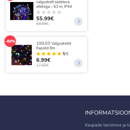
200 LED traadist
-49%
valguskardin
300
kaugjuhtimisega 3x2 m
juh
5
/5
11.99€
35
15.90€
69.
-37%
-14%
300 LED FLASH Jõulutuled
320
24m koos 31V adapteriga
val
kau
18.99€
18
29.99€
21.
INFORMATSIOO
Kaupade tarnimine ja 