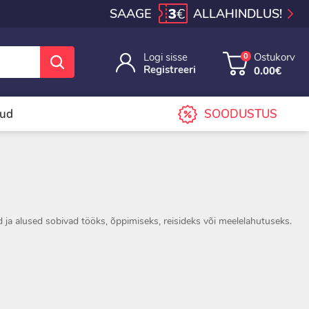
3
€
SAAGE
ALLAHINDLUS!
Logi sisse
Ostukorv
0
Registreeri
0.00€
sud
SOODUSTUS
 ja alused sobivad tööks, õppimiseks, reisideks või meelelahutuseks.