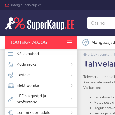
info@superkaup.ee
Mänguasja
TOOTEKATALOOG
Kõik kaubad
Elektroonika
Tahvelar
Kodu jaoks
Lastele
Tahvelarvutite hoidi
Kas soovite muuta t
Elektroonika
Valikus on:
LED valgustid ja
Lauaalused –
prožektorid
Autosiseseid
Reguleeritava
Lemmikloomadele
Seina- ja pro