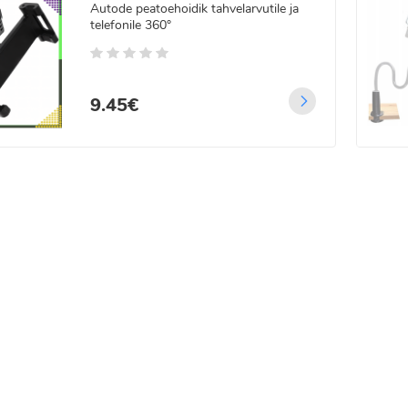
Autode peatoehoidik tahvelarvutile ja
telefonile 360°
9.45€
 LED jõulutulede
land - 22m
5
/5
99€
00€
 LED traadist
guskardin
gjuhtimisega 3x3 m
.99€
99€