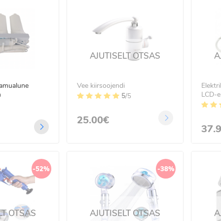
AJUTISELT OTSAS
A
lamualune
Vee kiirsoojendi
Elektr
m
LCD-e
5
/5
seinag
25.00€
37.
-52%
-38%
LT OTSAS
AJUTISELT OTSAS
A