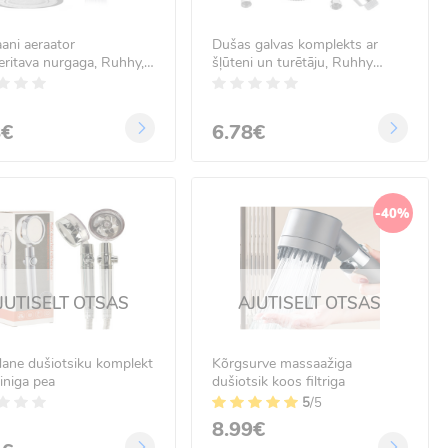
ani aeraator
Dušas galvas komplekts ar
eritava nurgaga, Ruhhy,
šļūteni un turētāju, Ruhhy
kroom
22006, sudrabs
8€
6.78€
-40%
JUTISELT OTSAS
AJUTISELT OTSAS
ane dušiotsiku komplekt
Kõrgsurve massaažiga
iiniga pea
dušiotsik koos filtriga
5
/5
8.99€