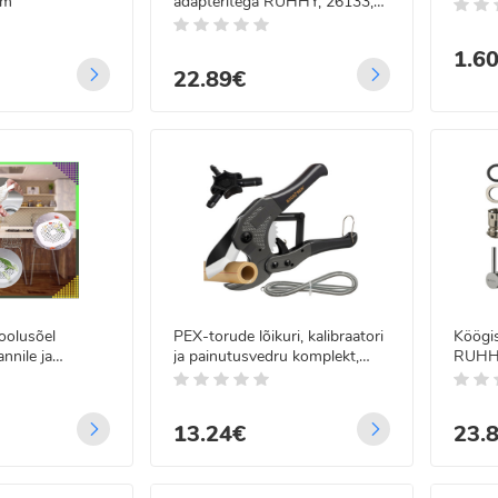
cm
adapteritega RUHHY, 26133,
20m
 LED Jääpurikad paksu
tmega FLASH 11m
1.6
22.89€
.99€
99€
 LED traadist
guskardin
gjuhtimisega 5x2 m
.99€
99€
voolusõel
PEX-torude lõikuri, kalibraatori
Köögis
annile ja
ja painutusvedru komplekt,
RUHH
ksepüüdur,
BIGSTREN 25066, kuni 42 mm
4,5 cm
13.24€
23.