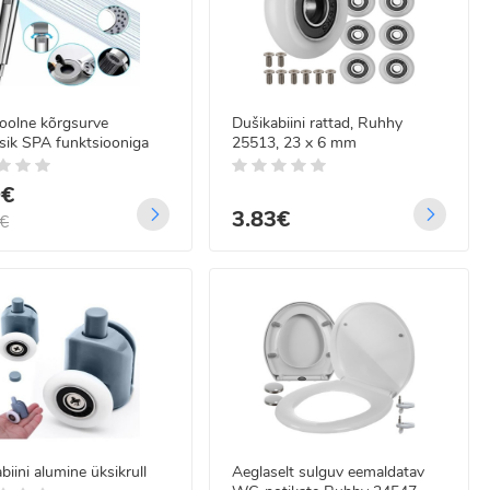
oolne kõrgsurve
Dušikabiini rattad, Ruhhy
sik SPA funktsiooniga
25513, 23 x 6 mm
9€
3.83€
€
biini alumine üksikrull
Aeglaselt sulguv eemaldatav