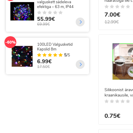
haaratsiga 86 
200 LED traadist
-49%
valguskardin
300
kaugjuhtimisega 3x2 m
juh
7.00€
5
/5
12.99€
11.99€
35
15.90€
69.
-37%
-14%
300 LED FLASH Jõulutuled
320
24m koos 31V adapteriga
val
kau
18.99€
18
29.99€
21.
Silikoonist ära
kraanikausile, v
valamule – juu
valge, 14,5 x 1
0.75€