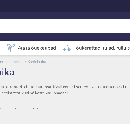
d
Aia ja õuekaubad
Tõukerattad, rulad, rullui
oon, santehnika
Santehnika
ika
du ja kontori lahutamatu osa. Kvaliteetsed santehnika tooted tagavad mu
es segistitest kuni väikeste varuosadeni.
ki, vannituppa ja duši alla.
vikud ja osad – voolikud, aeraatorid, tihendid, ühendused.
 rattad ja detailid – mugavaks kasutamiseks ja uste sujuvaks liikumiseks
a – lisatarvikud, tihendid ja varuosad.