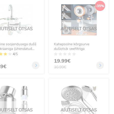
-35%
JUTISELT OTSAS
AJUTISELT OTSAS
iline soojendusega dušš
Kahepoolne kõrgsurve
kraaniga (ühendatud
dušiotsik veefiltriga
a)
4
/5
19.99€
99€
30.99€
JUTISELT OTSAS
AJUTISELT OTSAS