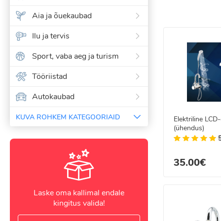
Aia ja õuekaubad
Eelised
Lai valik eri
Ilu ja tervis
Kvaliteet ta
Sobib remond
Sport, vaba aeg ja turism
Kiire tarne ül
Santehnika internet
Tööriistad
Autokaubad
KUVA ROHKEM KATEGOORIAID
Elektriline LCD
(ühendus)
35.00€
Laske oma kallimal endale
kingitus valida!