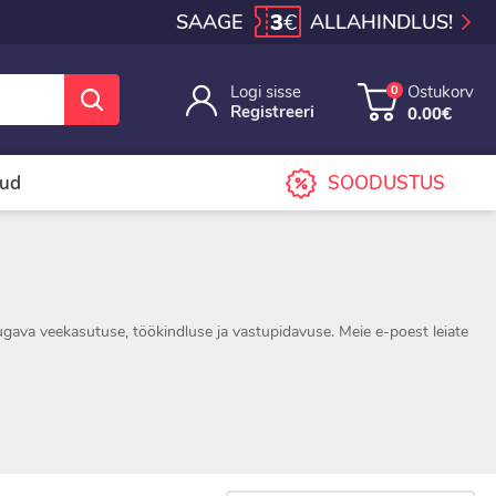
3
€
SAAGE
ALLAHINDLUS!
Logi sisse
Ostukorv
0
Registreeri
0.00€
sud
SOODUSTUS
gava veekasutuse, töökindluse ja vastupidavuse. Meie e-poest leiate
.