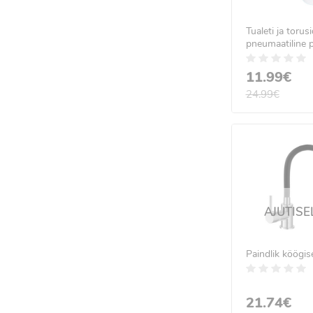
Tualeti ja torusi
pneumaatiline
11.99€
24.99€
AJUTISE
Paindlik köögise
21.74€