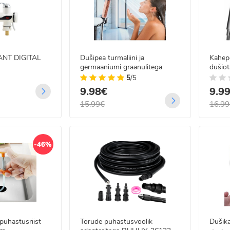
TANT DIGITAL
Dušipea turmaliini ja
Kahep
germaaniumi graanulitega
dušiot
5
/5
 LED jõulutulede
9.98€
9.9
land - 22m
5
/5
15.99€
16.99
99€
00€
-46%
 LED traadist
guskardin
gjuhtimisega 3x3 m
.99€
99€
puhastusriist
Torude puhastusvoolik
Dušika