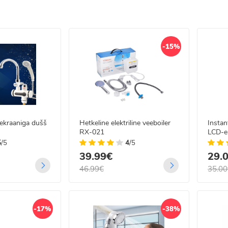
nevateks vajadusteks,
skukohase hinnaga,
-15%
iks või uute ruumide sisustamiseks,
e Eesti.
ist – mugav viis tagada usaldusväärne ja vastupidav veevarustussüsteem
-ekraaniga dušš
Hetkeline elektriline veeboiler
Instan
RX-021
LCD-e
5
/5
4
/5
39.99€
29.
46.99€
35.00
-17%
-38%