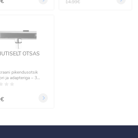
4€
14.99€
JUTISELT OTSAS
raani pikendusotsik
ori ja adapteriga – 3
iooni
1€