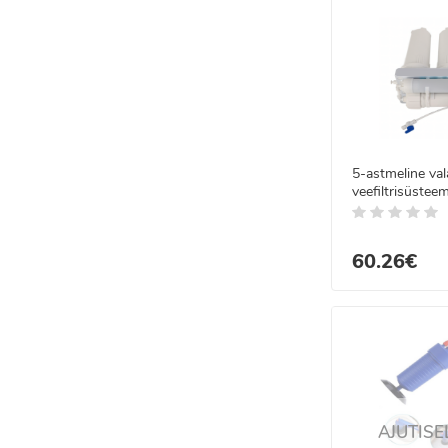
5-astmeline va
veefiltrisüstee
60.26€
AJUTISE