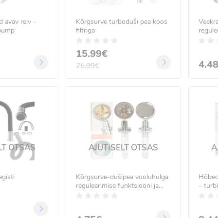
d avav relv -
Kõrgsurve turboduši pea koos
Veekra
 pump
filtriga
regule
M22, 
15.99€
4.4
25.99€
LT OTSAS
AJUTISELT OTSAS
A
gisti
Kõrgsurve-dušipea vooluhulga
Hõbed
reguleerimise funktsiooni ja
– turb
filtriga, hõbe-kuldne