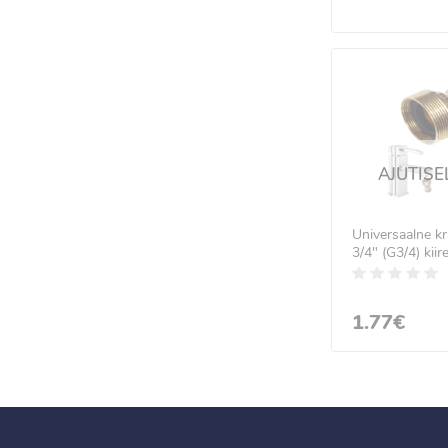
AJUTISE
Universaalne kr
3/4" (G3/4) kiir
ühendamiseks
1.77€