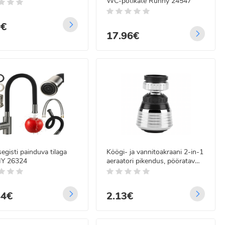
WC-potikate Ruhhy 24547
0€
17.96€
egisti painduva tilaga
Köögi- ja vannitoakraani 2-in-1
Y 26324
aeraatori pikendus, pööratav
360°
84€
2.13€