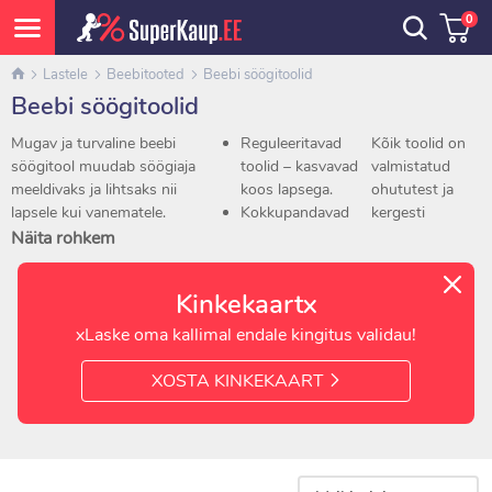
0
Lastele
Beebitooted
Beebi söögitoolid
Beebi söögitoolid
Mugav ja turvaline beebi
Reguleeritavad
Kõik toolid on
söögitool muudab söögiaja
toolid – kasvavad
valmistatud
meeldivaks ja lihtsaks nii
koos lapsega.
ohututest ja
lapsele kui vanematele.
Kokkupandavad
kergesti
Meie e-poest
toolid –
puhastatavatest
Näita rohkem
SuperKaup.EE leiad lai valik
ruumisäästlikud ja
materjalidest,
beebi söögitoole, mis
reisidele sobivad.
tagades
Kinkekaartx
sobivad erinevatele
Mitmeotstarbelised
mugavuse ja
vanustele ja kodu
mudelid –
hügieeni.
xLaske oma kallimal endale kingitus validau!
suurustele.
eemaldatava
Vali beebi
kandikuga, pehme
söögitool
XOSTA KINKEKAART
Valikus:
istmega ja
veebist –
turvavöödega.
kvaliteetne,
mugav ja
soodsa hinnaga
toode kogu