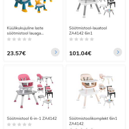
Küülikukujuline laste
Söötmistool-lauatool
söötmistool lauaga
ZA4142 6in1
söömiseks ja mängimiseks,
kollane-sinine
23.57€
101.04€
Söötmistool 6-in-1 ZA4142
Söötmistoolikomplekt 6in1
ZA4142