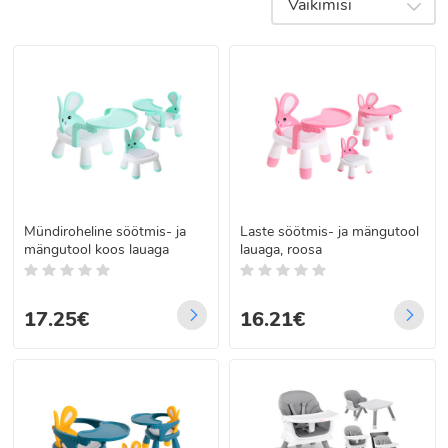
Vaikimisi
perele.
Mündiroheline söötmis- ja
Laste söötmis- ja mängutool
mängutool koos lauaga
lauaga, roosa
17.25€
16.21€