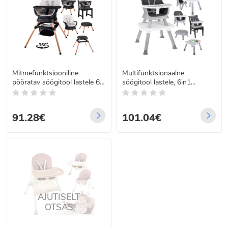
Mitmefunktsiooniline
Multifunktsionaalne
pööratav söögitool lastele 6-
söögitool lastele, 6in1
in-1 ZA5659
ZA5664
91.28€
101.04€
AJUTISELT
OTSAS