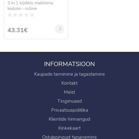
3 in 1 kūdikio maitinimo
kėdutė - rožinė
43.31€
INFORMATSIOON
Kaupade tarnimine ja tagastamine
Kontakt
Meist
Tingimused
Privaatsuspoliitika
Klientide hinnangud
Kinkekaart
Ostulepingust taganemine