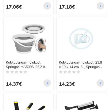
17.06€
17.18€
Kokkupandav hoiukast,
Kokkupandav hoiukast, 23,8
Springos HA5095, 25,2 ×
x 19 x 14 cm, 5 l, Springos
18,8 × 15,5 cm, 5 l
HA50988
14.37€
14.23€