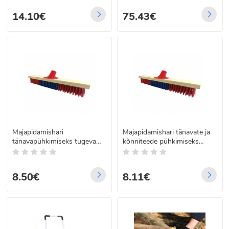
14.10€
75.43€
Majapidamishari
Majapidamishari tänavate ja
tänavapühkimiseks tugeva
kõnniteede pühkimiseks
harjasega 40 cm
tugevate PVC-harjastega 60
cm, 22 mm keere
8.50€
8.11€