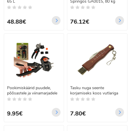
65 L
Springos GA0015, 80 kg
48.88€
76.12€
Pookimiskäärid puudele,
Tasku nuga seente
põõsastele ja viinamarjadele
korjamiseks koos vutlariga
9.95€
7.80€