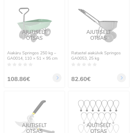
AJUTISELT
AJUTISELT
OTSAS
OTSAS
Aiakäru Springos 250 kg –
Ratastel aiakülvik Springos
GA0014, 110 × 51 × 95 cm
GA0053, 25 kg
108.86€
82.60€
AJUTISELT
AJUTISELT
OTSAS
OTSAS