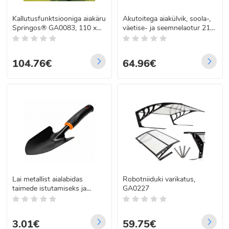
Kallutusfunktsiooniga aiakäru
Akutoitega aiakülvik, soola-,
Springos® GA0083, 110 x
väetise- ja seemnelaotur 21V
51 x 95 cm, 250 kg
3,3L
104.76€
64.96€
Lai metallist aialabidas
Robotniiduki varikatus,
taimede istutamiseks ja
GA0227
ümberistutamiseks, 31 cm
3.01€
59.75€