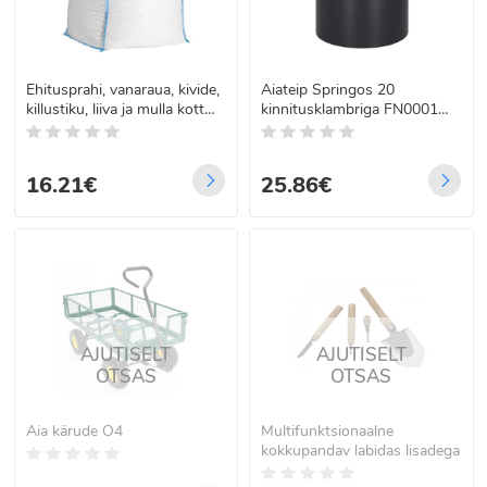
Ehitusprahi, vanaraua, kivide,
Aiateip Springos 20
killustiku, liiva ja mulla kott
kinnitusklambriga FN0001
Springos GA0036 1000 kg
19cmx35m 450g/m2
16.21€
25.86€
AJUTISELT
AJUTISELT
OTSAS
OTSAS
Aia kärude O4
Multifunktsionaalne
kokkupandav labidas lisadega