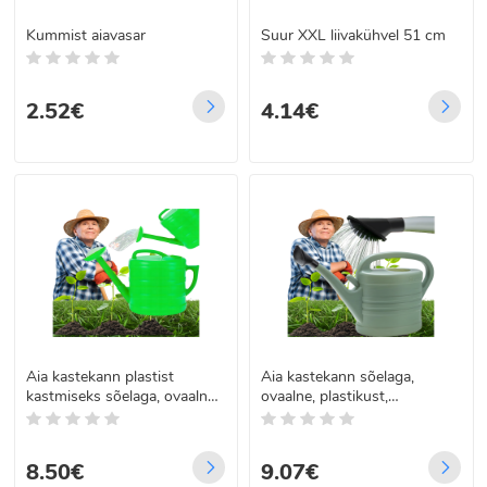
Kummist aiavasar
Suur XXL liivakühvel 51 cm
2.52€
4.14€
Aia kastekann plastist
Aia kastekann sõelaga,
kastmiseks sõelaga, ovaalne,
ovaalne, plastikust,
7L
kastmiseks, 5L
8.50€
9.07€