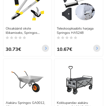
Oksakäärid okste
Teleskoopkaabits harjaga
lõikamiseks, Springos
Springos HA5248
SE0001, 62 cm
30.73€
10.67€
Aiakäru Springos GA0012,
Kokkupandav aiakäru