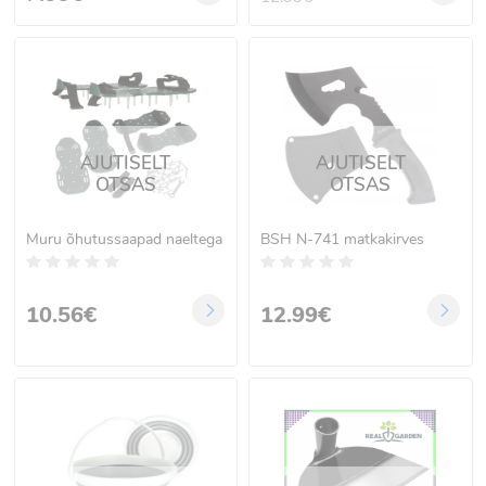
AJUTISELT
AJUTISELT
OTSAS
OTSAS
Muru õhutussaapad naeltega
BSH N-741 matkakirves
10.56€
12.99€