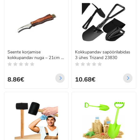
Seente korjamise
Kokkupandav sapöörilabidas
kokkupandav nuga – 21cm /
3 ühes Trizand 23830
11cm / 8cm
8.86€
10.68€