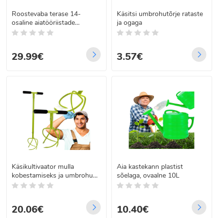
Roostevaba terase 14-
Käsitsi umbrohutõrje rataste
osaline aiatööriistade
ja ogaga
komplekt ONEX OX-651
29.99€
3.57€
Käsikultivaator mulla
Aia kastekann plastist
kobestamiseks ja umbrohu
sõelaga, ovaalne 10L
eemaldamiseks
20.06€
10.40€