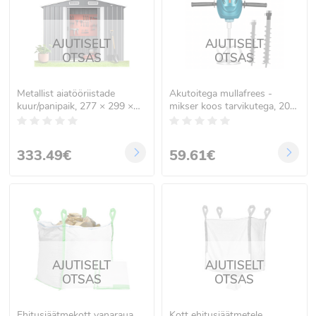
AJUTISELT
AJUTISELT
OTSAS
OTSAS
Metallist aiatööriistade
Akutoitega mullafrees -
kuur/panipaik, 277 × 299 ×
mikser koos tarvikutega, 20V,
192 cm
RC-K-2309
333.49€
59.61€
AJUTISELT
AJUTISELT
OTSAS
OTSAS
Ehitusjäätmekott vanaraua,
Kott ehitusjäätmetele,