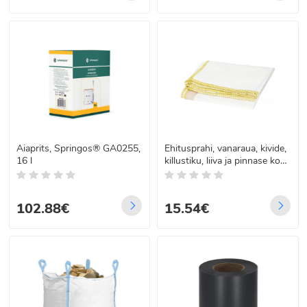
Aiaprits, Springos® GA0255,
Ehitusprahi, vanaraua, kivide,
16 l
killustiku, liiva ja pinnase kott
Springos GA0035 500 kg
102.88€
15.54€