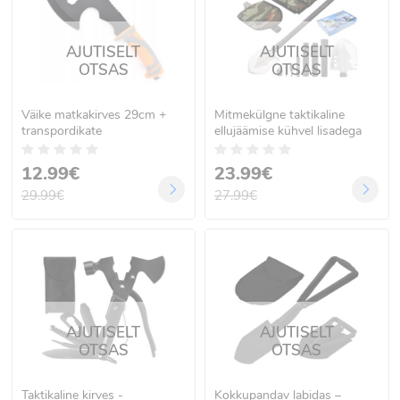
AJUTISELT
AJUTISELT
OTSAS
OTSAS
Väike matkakirves 29cm +
Mitmekülgne taktikaline
transpordikate
ellujäämise kühvel lisadega
12.99€
23.99€
29.99€
27.99€
AJUTISELT
AJUTISELT
OTSAS
OTSAS
Taktikaline kirves -
Kokkupandav labidas –