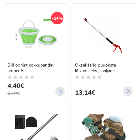
-14%
Silikoonist kokkupandav
Oksakäärid puuokste
ämber 5L
lõikamiseks ja viljade
korjamiseks 100 cm
4.40€
13.14€
5.10€