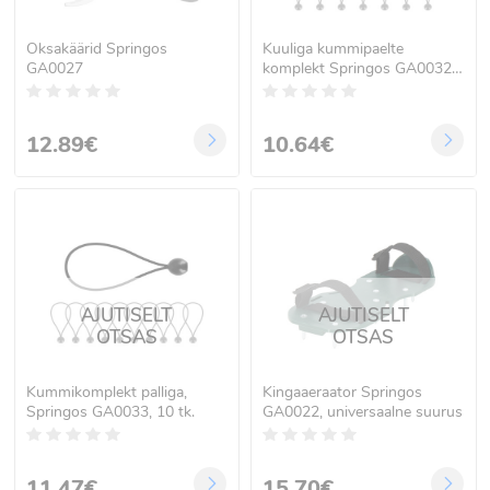
Oksakäärid Springos
Kuuliga kummipaelte
GA0027
komplekt Springos GA0032,
20 tk
12.89€
10.64€
AJUTISELT
AJUTISELT
OTSAS
OTSAS
Kummikomplekt palliga,
Kingaaeraator Springos
Springos GA0033, 10 tk.
GA0022, universaalne suurus
11.47€
15.70€