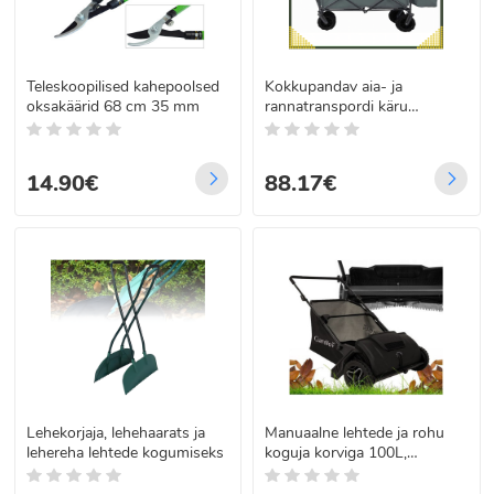
Teleskoopilised kahepoolsed
Kokkupandav aia- ja
oksakäärid 68 cm 35 mm
rannatranspordi käru
varikatusega, XL-ratastega,
kuni 100 kg
14.90€
88.17€
Lehekorjaja, lehehaarats ja
Manuaalne lehtede ja rohu
lehereha lehtede kogumiseks
koguja korviga 100L,
GARDLOV 26309