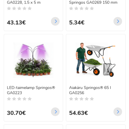
GA0228, 1.5 x 5 m
Springos GA0269 150 mm
43.13€
5.34€
LED-taimelamp Springos®
Aiakäru Springos® 65 l
GA0223
GA0256
30.70€
54.63€