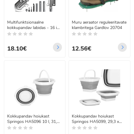
Multifunktsionaalne
Muru aeraator reguleeritavate
kokkupandav labidas - 16 in
klambritega Gardlov 20704
1
18.10€
12.56€
Kokkupandav hoiukast
Kokkupandav hoiukast
Springos HA5096 10 l, 31,5
Springos HA5099, 29,3 x
× 24,1 × 18 cm
24,2 x 17 cm, 10 l