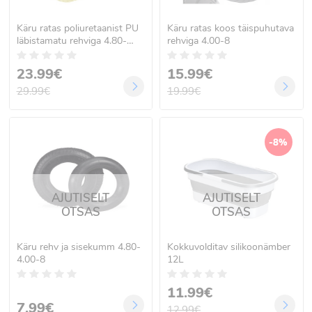
Käru ratas poliuretaanist PU
Käru ratas koos täispuhutava
läbistamatu rehviga 4.80-
rehviga 4.00-8
4.80-8
23.99€
15.99€
29.99€
19.99€
-8%
AJUTISELT
AJUTISELT
OTSAS
OTSAS
Käru rehv ja sisekumm 4.80-
Kokkuvolditav silikoonämber
4.00-8
12L
11.99€
7.99€
12.99€