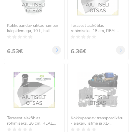
AJUTISELT
AJUTISELT
OTSAS
OTSAS
Kokkupandav silikoonämber
Terasest aiakõblas
käepidemega, 10 L, hall
rohimiseks, 18 cm, REAL
GARDEN
6.53€
6.36€
AJUTISELT
AJUTISELT
OTSAS
OTSAS
Terasest aiakõblas
Kokkupandav transpordikäru
rohimiseks, 26 cm, REAL
- aiakäru istme ja XL-
GARDEN
ratastega, kuni 250 kg