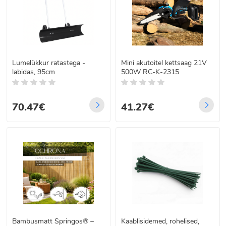
Lumelükkur ratastega -
Mini akutoitel kettsaag 21V
labidas, 95cm
500W RC-K-2315
70.47€
41.27€
Bambusmatt Springos® –
Kaablisidemed, rohelised,