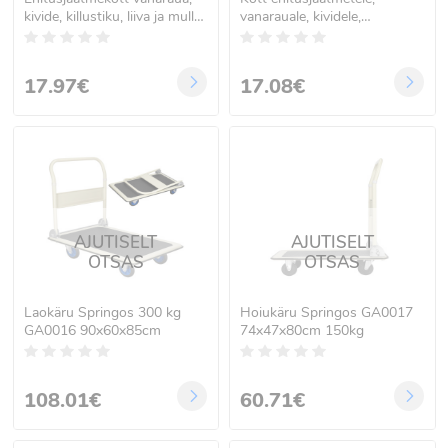
kivide, killustiku, liiva ja mulla
vanarauale, kividele,
jaoks Springos GA0050
killustikule, liivale ja mullale
120x90x90 cm
Springos GA0052
160x90x90 cm
17.97€
17.08€
AJUTISELT
AJUTISELT
OTSAS
OTSAS
Laokäru Springos 300 kg
Hoiukäru Springos GA0017
GA0016 90x60x85cm
74x47x80cm 150kg
108.01€
60.71€