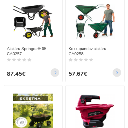
Aiakäru Springos® 65 l
Kokkupandav aiakäru
GA0257
GA0258
87.45€
57.67€