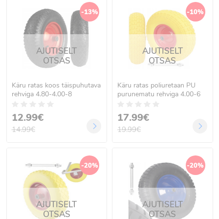
-13%
-10%
AJUTISELT
AJUTISELT
OTSAS
OTSAS
Käru ratas koos täispuhutava
Käru ratas poliuretaan PU
rehviga 4.80-4.00-8
purunematu rehviga 4.00-6
12.99€
17.99€
14.99€
19.99€
-20%
-20%
AJUTISELT
AJUTISELT
OTSAS
OTSAS