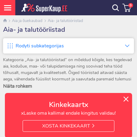
0
Aia ja õuekaubad
Aia- ja talutööriistad
Aia- ja talutööriistad
Rodyti subkategorijas
Kategooria „Aia- ja talutööriistad“ on mõeldud kõigile, kes tegelevad
aia, koduõue, maa- või talupidamisega ning soovivad teha tööd
tõhusalt, mugavalt ja kvaliteetselt. Õiged tööriistad aitavad säästa
aega, vähendada füüsilist koormust ja saavutada paremaid tulemusi
nii väikestes koduaedades kui ka suurematel maatükkidel. Siit leiate
Näita rohkem
tööriistad mulla kaevamiseks ja hooldamiseks, taimede istutamiseks,
okste lõikamiseks, rohimiseks, lehtede koristamiseks ning
Kinkekaartx
erinevateks igapäevasteks talutöödeks.
xLaske oma kallimal endale kingitus validau!
Käsitööriistad on iga aedniku põhivahendid. Labidad, istutuslabidad,
kõplad ja kirbid aitavad ette valmistada istutuspeenraid, parandada
XOSTA KINKEKAART
mulla struktuuri ja eemaldada umbrohtu. Need tööriistad on olulised
nii kevadiseks külviks kui ka sügiseks aiakoristuseks. Rehad sobivad