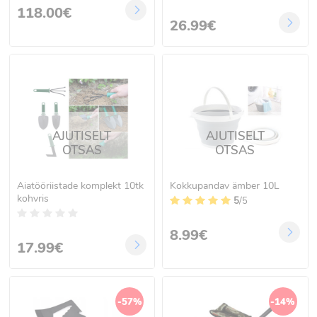
118.00€
26.99€
AJUTISELT
AJUTISELT
OTSAS
OTSAS
Aiatööriistade komplekt 10tk
Kokkupandav ämber 10L
kohvris
5
/5
8.99€
17.99€
-57%
-14%