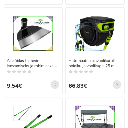
Aiakõblas taimede
Automaatne aiavoolikurull
kaevamiseks ja rohimiseks,
hoidiku ja voolikuga, 25 m,
sepistatud teras, 32 cm
GARDLOV 25509,
must/roheline
9.54€
66.83€