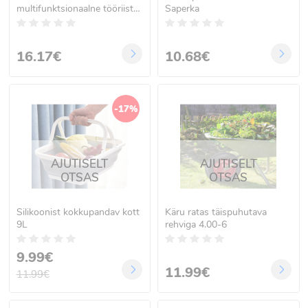
multifunktsionaalne tööriist
Saperka
17in1
16.17€
10.68€
-17%
AJUTISELT
AJUTISELT
OTSAS
OTSAS
Silikoonist kokkupandav kott
Käru ratas täispuhutava
9L
rehviga 4.00-6
9.99€
11.99€
11.99€