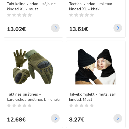
Taktikaline kindad - sõjaline
Tactical kindad - militaar
kindad XL - must
kindad XL - khaki
13.02€
13.61€
Taktinės pirštinės -
Talvekomplekt - müts, sall,
kareiviškos pirštinės L - chaki
kindad, Must
12.68€
8.27€