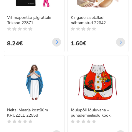
Vihmapontšo jalgrattale
Kingade sisetallad -
Trizand 22871
nähtamatud 22642
8.24€
1.60€
Neitsi Maarja kostüüm
Jõulupõll Jõuluvana –
KRUZZEL 22558
pühademeeleolu kööki