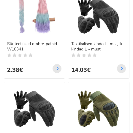
Sünteetilised ombre-patsid
Taktikalised kindad - masjlik
W10341
kindad L - must
2.38€
14.03€