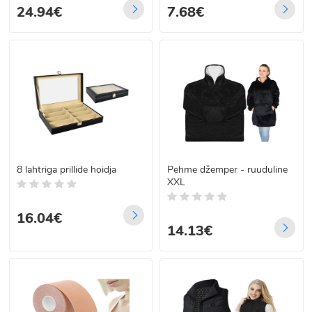
24.94€
7.68€
8 lahtriga prillide hoidja
Pehme džemper - ruuduline
XXL
16.04€
14.13€