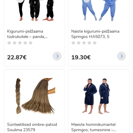
Kigurumi-pidžaama
Naiste kigurumi-pidžaama
tüdrukutele – panda,
Springos HA5073, S
Springos HA5068, 120–130
cm
22.87€
19.30€
Sünteetilised ombre-patsid
Meeste hommikumantel
Soulima 23579
Springos, tumesinine –