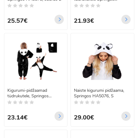
HA5064, 110–120 cm
25.57€
21.93€
Kigurumi-pidžaamad
Naiste kigurumi pidžaama,
tüdrukutele, Springos
Springos HA5076, S
HA5067, 110–120 cm
23.14€
29.00€