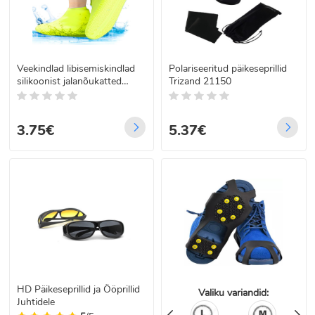
Veekindlad libisemiskindlad
Polariseeritud päikeseprillid
silikoonist jalanõukatted
Trizand 21150
vihmaks, suurus L
3.75€
5.37€
HD Päikeseprillid ja Ööprillid
Valiku variandid:
Juhtidele