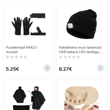
Puutekindad R6413 -
Kahekihiline must talvemüts
mustad
USB-laetava LED-lambiga,
Trizand 22663
5.25€
8.27€