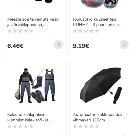
Meeste soe talvemüts visiiri
Jõulusokid kuuseehteis
ja kõrvaklappidega,
RUHHY – 3 paari, unisex,
vooderdatud pilotmüts
pehmed puuvillased, elastse
soonikuga, värviliste
jõulumustritega, kingituseks,
6.46€
9.19€
suurus 38–43, 26438
Kalastuskahlapüksid,
Automaatne kokkupandav
kummist kala-, töö- ja
vihmavari 110cm
kaitsepüksid, 44