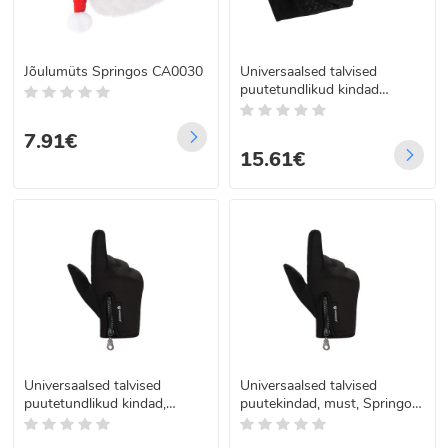
Jõulumüts Springos CA0030
Universaalsed talvised
puutetundlikud kindad
telefonile, must, Springos
GL0001, suurus S
7.91€
15.61€
Universaalsed talvised
Universaalsed talvised
puutetundlikud kindad,
puutekindad, must, Springos
mustad, Springos GL0003,
GL0004, suurus XL
suurus L