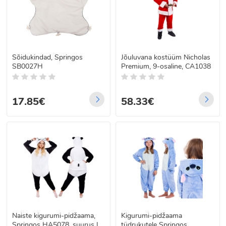
Sõidukindad, Springos
Jõuluvana kostüüm Nicholas
SB0027H
Premium, 9-osaline, CA1038
17.85€
58.33€
Naiste kigurumi-pidžaama,
Kigurumi-pidžaama
Springos HA5078, suurus L
tüdrukutele Springos