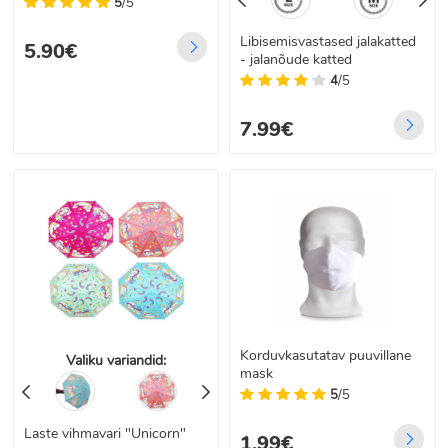
5
/5
Libisemisvastased jalakatted
5.90€
- jalanõude katted
4
/5
7.99€
Korduvkasutatav puuvillane
Valiku variandid:
mask
5
/5
Laste vihmavari "Unicorn"
1.99€