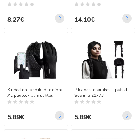
Malatec 19368
8.27€
14.10€
Kindad on tundlikud telefoni
Pikk naisteparukas – patsid
XL puuteekraani suhtes
Soulima 21773
5.89€
5.89€