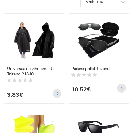
Vaikimisi
sobiva mudeli nii nädalalõpureisiks kui ka
pikemaks puhkuseks
Reisiriided – kergesti kokkupandavad,
kortsukindlad ja mugavad riided mis on
mõeldud just reisimiseks Need tagavad
hea enesetunde lennu või pika sõidu ajal
ning aitavad sul igas olukorras välja näha
stiilselt – olgu see vaba aeg või ametlik
sündmus
Universaalne vihmamantel,
Päikeseprillid Trizand
Trizand 21840
10.52€
3.83€