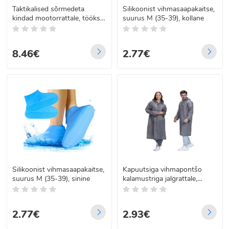
Taktikalised sõrmedeta
Silikoonist vihmasaapakaitse,
kindad mootorrattale, tööks,
suurus M (35-39), kollane
sõjaväe- ja
ellujäämistegevusteks L
8.46€
2.77€
Silikoonist vihmasaapakaitse,
Kapuutsiga vihmapontšo
suurus M (35-39), sinine
kalamustriga jalgrattale,
valge-läbipaistev,
universaalne suurus
2.77€
2.93€