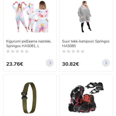
Kigurumi pidžaama naistele,
Suur tekk-kampsun Springos
Springos HA5081, L
HA5085
23.76€
30.82€