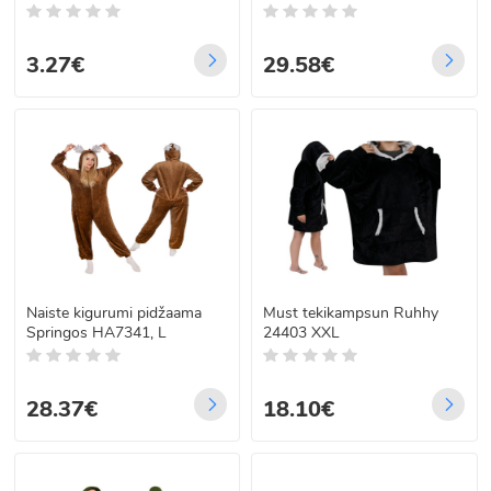
HA7380, L/XL
3.27€
29.58€
Naiste kigurumi pidžaama
Must tekikampsun Ruhhy
Springos HA7341, L
24403 XXL
28.37€
18.10€