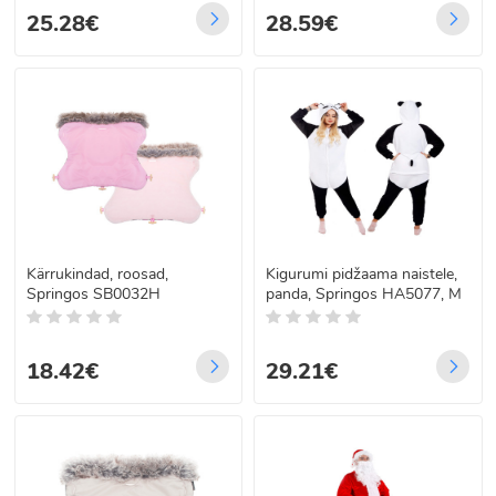
25.28€
28.59€
Kärrukindad, roosad,
Kigurumi pidžaama naistele,
Springos SB0032H
panda, Springos HA5077, M
18.42€
29.21€