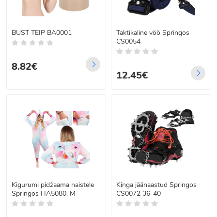
BUST TEIP BA0001
Taktikaline vöö Springos
CS0054
8.82€
12.45€
Kigurumi pidžaama naistele
Kinga jäänaastud Springos
Springos HA5080, M
CS0072 36-40