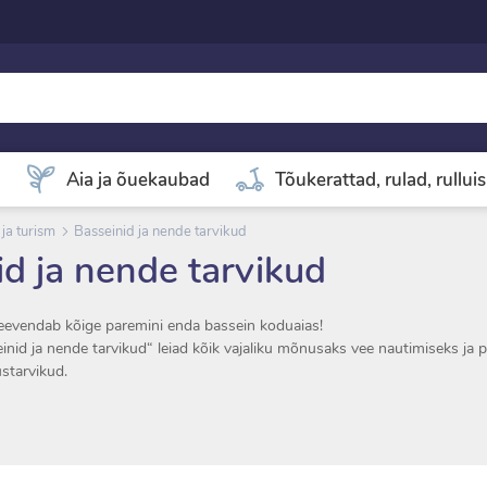
d
Aia ja õuekaubad
Tõukerattad, rulad, rullui
ja turism
Basseinid ja nende tarvikud
id ja nende tarvikud
evendab kõige paremini enda bassein koduaias!
inid ja nende tarvikud“ leiad kõik vajaliku mõnusaks vee nautimiseks ja 
starvikud.
inid on mugav ja kiire viis suveks valmistuda.
raselt nii lastele kui täiskasvanutele, on kerged, kokkupandavad ja hoiav
materjalid tagavad vastupidavuse ja ohutuse.
basseinid värvilise disainiga kui ka suuremad perebasseinid.