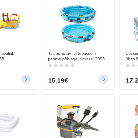
laväljak
Täispuhutav lastebassein
Basse
68
pehme põhjaga, Kruzzel 20932,
ühes 
cm
80 x 30 cm
15.19€
17.