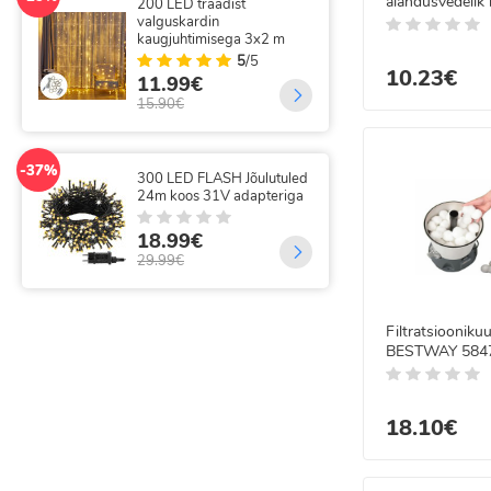
alandusvedelik 
200 LED traadist
-49%
1L, BA0572
valguskardin
300
kaugjuhtimisega 3x2 m
juh
5
/5
10.23€
11.99€
35
15.90€
69.
-37%
-14%
300 LED FLASH Jõulutuled
320
24m koos 31V adapteriga
val
kau
18.99€
18
29.99€
21.
Filtratsioonikuu
BESTWAY 584
18.10€