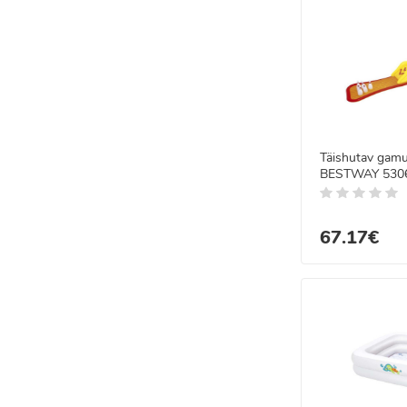
Täishutav gamu
BESTWAY 530
435x213x117
67.17€