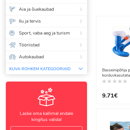
Aia ja õuekaubad
Raambasseinid on v
Tugev raamkonstrukt
Ilu ja tervis
Selline bassein sob
Sport, vaba aeg ja turism
Vee puhtuse ja basse
Tööriistad
Meie valikus:
Autokaubad
Basseinipuhas
Basseinikatte
KUVA ROHKEM KATEGOORIAID
Basseinipõhja
Alusmatid – b
korduvkasutata
Ühendusdetail
Kõik meie tooted on
Basseinid on lihtsa
9.71€
SuperKaup.EE pakub 
Naudi suve täiusliku
Laske oma kallimal endale
kingitus valida!