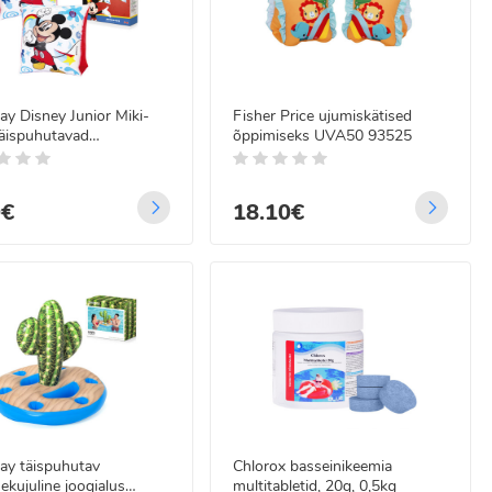
y Disney Junior Miki-
Fisher Price ujumiskätised
täispuhutavad
õppimiseks UVA50 93525
skäised 91002
0€
18.10€
ay täispuhutav
Chlorox basseinikeemia
ekujuline joogialus
multitabletid, 20g, 0,5kg