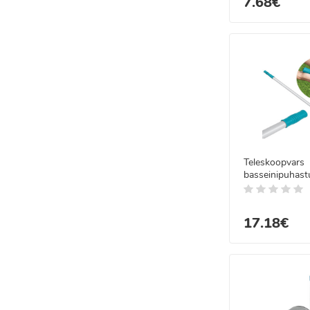
7.68€
Teleskoopvars
basseinipuhastu
Bestway 5827
17.18€