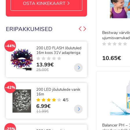
OSTA KINKEKAART
ERIPAKKUMISED
Bestway värvili
ujumisvarrukad 
32274
-44%
-50%
200 LED FLASH Jõulutuled
300
16m koos 31V adapteriga
gir
10.65€
13.99€
9.
25.00€
20.
-42%
-25%
200 LED jõulutulede vanik
300
16m
val
kau
4
/5
6.99€
14
11.99€
19.
Balancer PH –
-25%