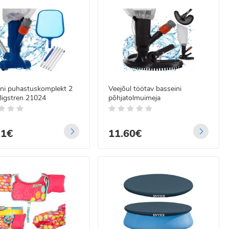
ini puhastuskomplekt 2
Veejõul töötav basseini
Bigstren 21024
põhjatolmuimeja
21€
11.60€