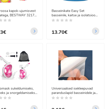
 roosa kapok-ujumisvest
Basseinikate Easy Set
katega, BESTWAY 32174,
basseinile, kaitse ja isolatsioon,
stat, 19–30 kg
INTEX 28020, 244 cm
73€
13.70€
äomask sukeldumiseks,
Universaalsed isekleepuvad
eks ja snorgeldamiseks
paranduslapid basseinidele ja
svanutele L/XL
madratsitele, 6 tk