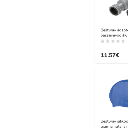
Bestway adapte
basseinivooliku
38mm, 58236
11.57€
Bestway silikoo
ujumismüts, si