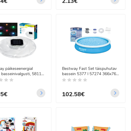
54€
2.13€
y päikeseenergial
Bestway Fast Set täispuhutav
 basseinivalgusti, 58111,
bassein 5377 l 57274 366x76
õõt 18 cm
cm
95€
102.58€