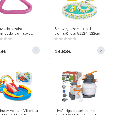
v vahtplastist
Bestway bassein + pall +
ninuudel ujumiseks
ujumisrõngas 51124, 122cm
ay 122cm 32108
13€
14.83€
hutav veepark Vikerkaar
Liivafiltriga basseinipump