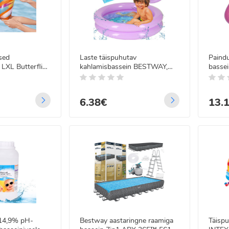
sed
Laste täispuhutav
Paindu
LXL Butterflies
kahlamisbassein BESTWAY,
bassei
lilla, 61 cm, 51061
Bestw
 LED jõulutulede
land - 22m
6.38€
13.
5
/5
99€
00€
 LED traadist
guskardin
gjuhtimisega 3x3 m
.99€
99€
 14,9% pH-
Bestway aastaringne raamiga
Täispu