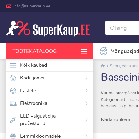
info@superkaup.ee
Mänguasja
TOOTEKATALOOG
Kõik kaubad
Sport, vaba aeg 
Bassein
Kodu jaoks
Lastele
Kuuma suvepäeva le
Kategooriast „Basse
Elektroonika
hooldus- ja puhastu
LED valgustid ja
Täispuhutavad basse
Näita rohkem
prožektorid
Need sobivad suurepä
Tugevad UV-kindlad 
Lemmikloomadele
Valikus on nii laste