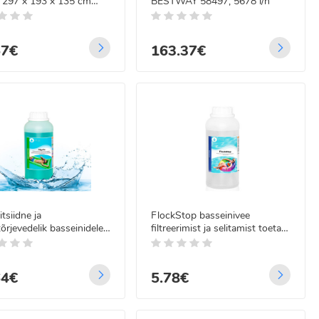
 297 x 193 x 135 cm
BESTWAY 58497, 5678 l/h
3NP
57€
163.37€
itsiidne ja
FlockStop basseinivee
tõrjevedelik basseinidele
filtreerimist ja selitamist toetav
ix BA0570 1L
vedelik 1L BA0579
64€
5.78€