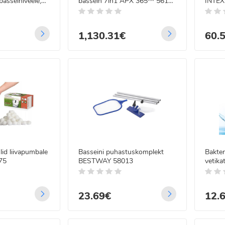
basseiniveele,
bassein 7in1 APX 365™ 561KJ
INTEX
956 × 488 × 132 cm
5745
 LED Jääpurikad paksu
tmega FLASH 11m
1,130.31€
60.
.99€
99€
 LED traadist
guskardin
gjuhtimisega 5x2 m
.99€
99€
lid liivapumbale
Basseini puhastuskomplekt
Bakter
75
BESTWAY 58013
vetika
Algof
23.69€
12.