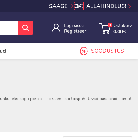
3
€
SAAGE
ALLAHINDLUS!
Logi sisse
Ostukorv
0
Registreeri
0.00€
sud
SOODUSTUS
puhkuseks kogu perele – nii raam- kui täispuhutavad basseinid, samuti
ad vett kindlalt.