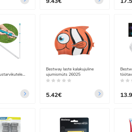
9.43€
17.
Bestway laste kalakujuline
Bestwa
starvikutele
ujumismüts 26025
töötav
9 360 cm
läbim
5.42€
13.