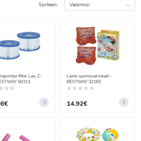
Sorteeri:
Vaikimisi
pika kasutusea.
ikuid.
did;
nipumba filter Lay-Z-
Laste ujumisvarrukad -
BESTWAY 60311
BESTWAY 32183
ed kuumal suvepäeval.
66€
14.92€