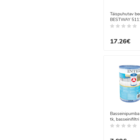
Täispuhutav be
BESTWAY 51116
cm
17.26€
Basseinipumba f
tk, basseinifilt
29000