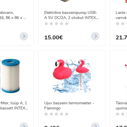
ebivann,
Elektriline basseinipump USB-
Laste
, 86 x 86 x 25
A 5V DC/2A, 2 otsikut INTEX
varru
66635
3–6 aa
15.00€
21.
ilter, tüüp A, 1
Ujuv basseini termomeeter -
Täisn
ri kassett INTEX
Flamingo
ujumis
täiska