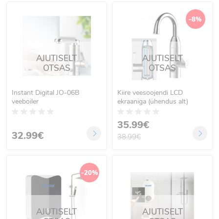
-8%
AJUTISELT
AJUTISELT
OTSAS
OTSAS
Instant Digital JO-06B
Kiire veesoojendi LCD
veeboiler
ekraaniga (ühendus alt)
35.99€
32.99€
38.99€
-20%
AJUTISELT
AJUTISELT