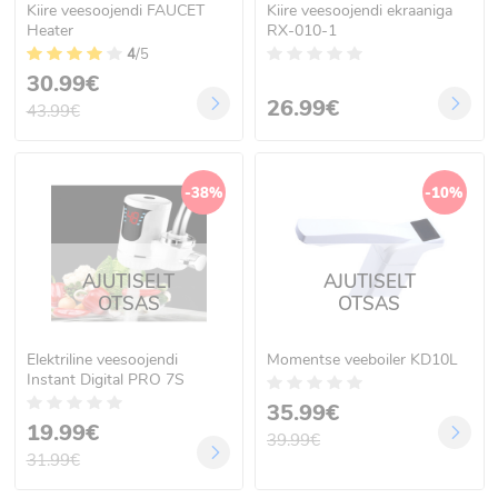
Kiire veesoojendi FAUCET
Kiire veesoojendi ekraaniga
Heater
RX-010-1
4
/5
30.99€
26.99€
43.99€
-38%
-10%
AJUTISELT
AJUTISELT
OTSAS
OTSAS
Elektriline veesoojendi
Momentse veeboiler KD10L
Instant Digital PRO 7S
35.99€
19.99€
39.99€
31.99€