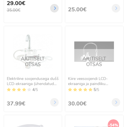
29.00€
25.00€
35.00€
AJUTISELT
AJUTISELT
OTSAS
OTSAS
Elektriline soojendusega dušš
Kiire veesoojendi LCD-
LCD-ekraaniga (ühendatud
ekraaniga ja paindliku
seinaga)
kraaniga
4
/5
5
/5
37.99€
30.00€
-54%