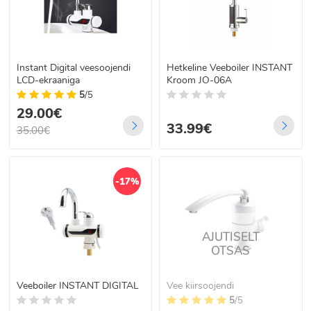
Instant Digital veesoojendi
Hetkeline Veeboiler INSTANT
LCD-ekraaniga
Kroom JO-06A
5
/5
29.00€
33.99€
35.00€
-17%
AJUTISELT
OTSAS
Veeboiler INSTANT DIGITAL
Vee kiirsoojendi
5
/5