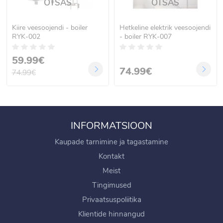
OTSAS
OTSAS
Kiire veesoojendi - boiler
Hetkeline elektrik veesoojendi
RYK-002
- boiler RYK-007
59.99€
74.99€
74.99€
INFORMATSIOON
Kaupade tarnimine ja tagastamine
Kontakt
Meist
Tingimused
Privaatsuspoliitika
Klientide hinnangud