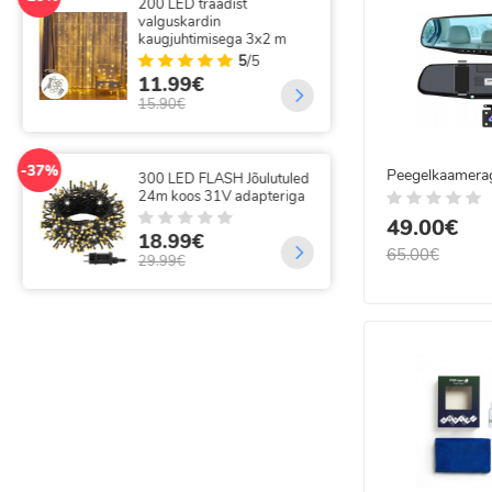
200 LED traadist
-49%
valguskardin
300
kaugjuhtimisega 3x2 m
juh
5
/5
11.99€
35
15.90€
69.
-37%
-14%
Peegelkaamera
300 LED FLASH Jõulutuled
320
24m koos 31V adapteriga
val
kau
49.00€
18.99€
65.00€
18
29.99€
21.