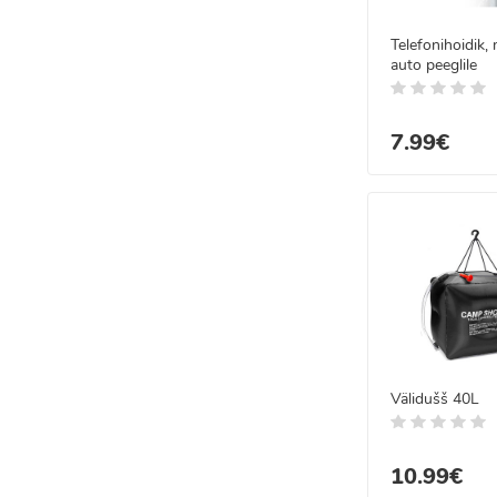
Telefonihoidik, 
auto peeglile
7.99€
Välidušš 40L
10.99€