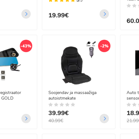
5
/5
19.99€
60.
-43%
-2%
egistraator
Soojendav ja massaažiga
Auto t
a GOLD
autoistmekate
senso
39.99€
18.
40.99€
21.99