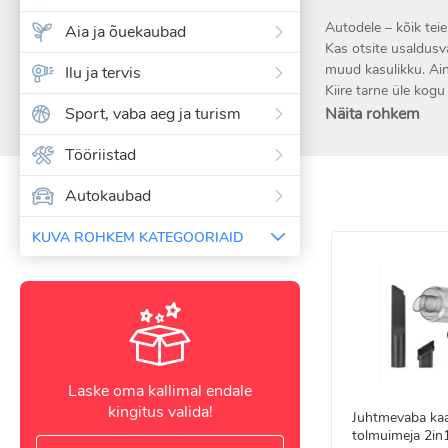
Autodele – kõik teie
Aia ja õuekaubad
Kas otsite usaldusvä
muud kasulikku. Ain
Ilu ja tervis
Kiire tarne üle kogu
Sport, vaba aeg ja turism
Näita rohkem
Tööriistad
Autokaubad
KUVA ROHKEM KATEGOORIAID
Laske oma kallimal endale
kingitus valida!
Juhtmevaba ka
tolmuimeja 2in