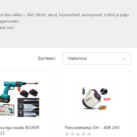
laia valiku – õlid, filtrid, akud, kojamehed, autospreid, matid ja palju
tagamiseks.
id siin!
Sorteeri:
Vaikimisi
suriga seade BOXER
Reisiveekeetja SM - 408 24V
11