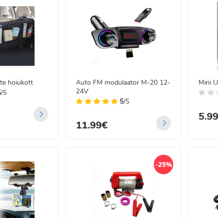
te hoiukott
Auto FM modulaator M-20 12-
Mini U
24V
5
/5
5
/5
5.9
11.99€
-25%