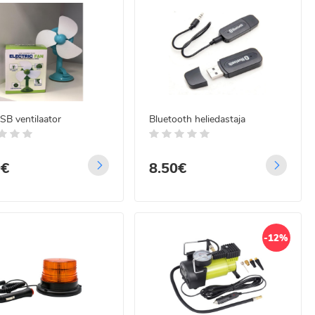
SB ventilaator
Bluetooth heliedastaja
9€
8.50€
-12%