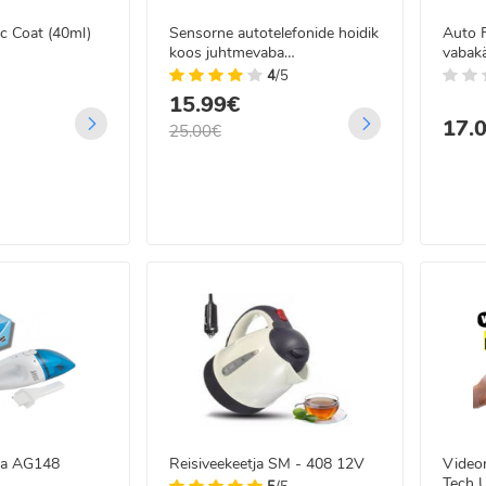
c Coat (40ml)
Sensorne autotelefonide hoidik
Auto 
koos juhtmevaba
vabak
laadimistehnoloogiaga
4
/5
15.99€
17.
25.00€
ja AG148
Reisiveekeetja SM - 408 12V
Videor
Tech 