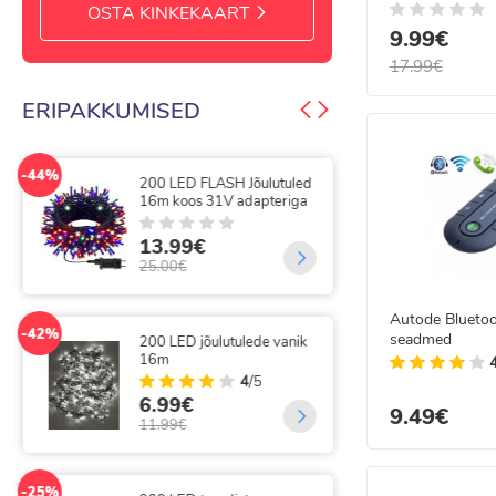
OSTA KINKEKAART
9.99€
17.99€
ERIPAKKUMISED
-44%
-50%
200 LED FLASH Jõulutuled
300
16m koos 31V adapteriga
gir
13.99€
9.
25.00€
20.
Autode Blueto
-42%
-25%
seadmed
200 LED jõulutulede vanik
300
16m
val
kau
4
/5
6.99€
9.49€
14
11.99€
19.
-25%