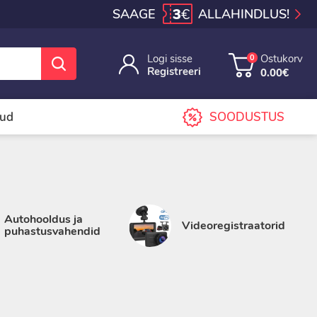
3
€
SAAGE
ALLAHINDLUS!
Logi sisse
Ostukorv
0
Registreeri
0.00€
sud
SOODUSTUS
Autohooldus ja
Videoregistraatorid
puhastusvahendid