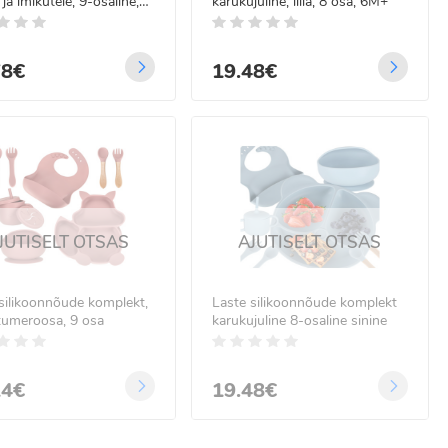
 ja imikutele, 9-osaline,
karukujuline, lilla, 8 osa, 6M+
osa, krabi
78€
19.48€
JUTISELT OTSAS
AJUTISELT OTSAS
silikoonnõude komplekt,
Laste silikoonnõude komplekt
tumeroosa, 9 osa
karukujuline 8-osaline sinine
14€
19.48€