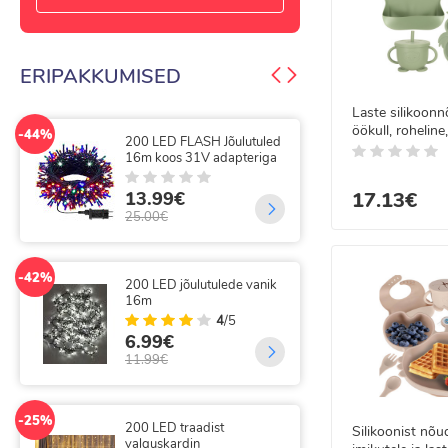
Meie poes “superkaup
kampaaniaid ning kii
ERIPAKKUMISED
Avastage mugavust, t
Laste silikoon
öökull, roheline
-44%
-50%
200 LED FLASH Jõulutuled
300
16m koos 31V adapteriga
gir
13.99€
17.13€
9.
25.00€
20.
-42%
-25%
200 LED jõulutulede vanik
300
16m
val
kau
4
/5
6.99€
14
11.99€
19.
-25%
200 LED traadist
Silikoonist nõ
-49%
valguskardin
300