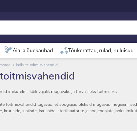
Aia ja õuekaubad
Tõukerattad, rulad, rulluisud
tooted
Imikute toitmisvahendid
 toitmisvahendid
id imikutele – kõik vajalik mugavaks ja turvaliseks toitmiseks
ute toitmisvahendid tagavad, et söögiajad oleksid mugavad, hügieenilised 
ide, kruuside, lusikate, kausside, sterilisaatorite ja soojendajate jaoks im
avaid ja kvaliteetseid tooteid tuntud tootjatelt, mis vastavad tänapäeva