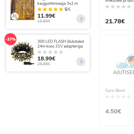
imikutele ja last
kaugjuhtimisega 3x2 m
juh
9 osa
5
/5
11.99€
35
21.78€
15.90€
69.
-37%
-14%
300 LED FLASH Jõulutuled
320
24m koos 31V adapteriga
val
kau
18.99€
18
29.99€
21.
AJUTISE
Gyro Bowl
4.50€