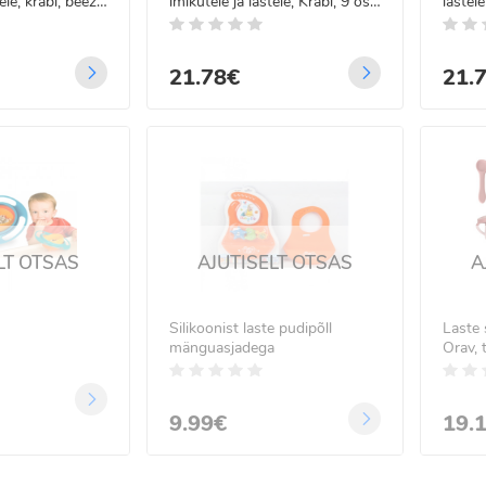
ele, krabi, beež,
imikutele ja lastele, Krabi, 9 osa,
lastele
tmega FLASH 11m
sinine
tumero
.99€
21.78€
21.
99€
 LED traadist
guskardin
gjuhtimisega 5x2 m
.99€
99€
LT OTSAS
AJUTISELT OTSAS
A
Silikoonist laste pudipõll
Laste 
mänguasjadega
Orav, 
9.99€
19.