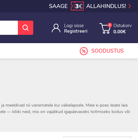
3
€
SAAGE
ALLAHINDLUS!
Logi sisse
Ostukorv
0
Registreeri
0.00€
SOODUSTUS
ja meeldivad nii vanematele kui väikelapsele. Meie e-poes leiate laia
ikutele — kõiki neid, mis on vajalikud igapäevaseks toitmiseks kodus või
stele lapsehoolduse standarditele.