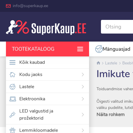
info@superkaup.ee
Mänguasjad
TOOTEKATALOOG
Kõik kaubad
Lastele
Beebi
Imikute
Kodu jaoks
Lastele
Toiduandmise vahend
Elektroonika
Õigesti valitud imik
valiku pudelite, lut
LED valgustid ja
reisil.
Näita rohkem
prožektorid
Pakume ohutuid, mug
Lemmikloomadele