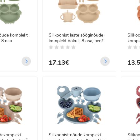
.ee” leiate kõik vajaliku teie beebi söömisele — alates esimesest pudelis
ret kohaletoimetamist üle Eesti.
urvalisust ja kvaliteetset valikut – valige toiduandmise vahendid imikute
nõude komplekt
Silikoonist laste sööginõude
Siliko
, 8 osa
komplekt öökull, 8 osa, beež
komple
 LED jõulutulede
osa
land - 22m
5
/5
99€
17.13€
13.
00€
 LED traadist
guskardin
gjuhtimisega 3x3 m
.99€
99€
udekomplekt
Silikoonist nõude komplekt
Siliko
 LED Jääpurikad paksu