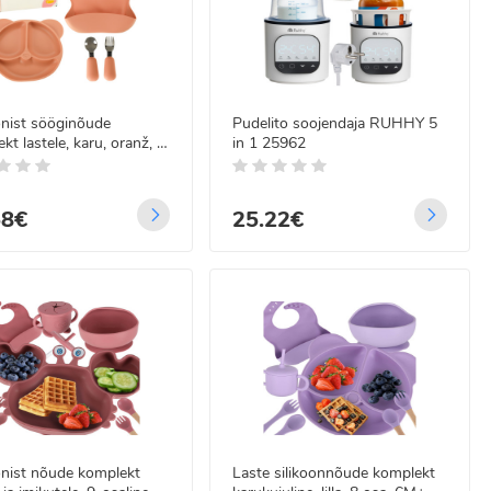
t kuni täistoidukomplektini. Tellige mugavalt veebis ja kasutage
le!
onist sööginõude
Pudelito soojendaja RUHHY 5
kt lastele, karu, oranž, 4
in 1 25962
58€
25.22€
onist nõude komplekt
Laste silikoonnõude komplekt