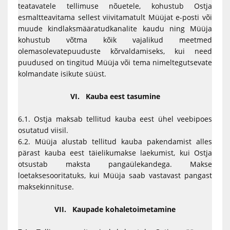
teatavatele tellimuse nõuetele, kohustub Ostja
esmaltteavitama sellest viivitamatult Müüjat e-posti või
muude kindlaksmääratudkanalite kaudu ning Müüja
kohustub võtma kõik vajalikud meetmed
olemasolevatepuuduste kõrvaldamiseks, kui need
puudused on tingitud Müüja või tema nimeltegutsevate
kolmandate isikute süüst.
VI. Kauba eest tasumine
6.1. Ostja maksab tellitud kauba eest ühel veebipoes
osutatud viisil.
6.2. Müüja alustab tellitud kauba pakendamist alles
pärast kauba eest täielikumakse laekumist, kui Ostja
otsustab maksta pangaülekandega. Makse
loetaksesooritatuks, kui Müüja saab vastavast pangast
maksekinnituse.
VII. Kaupade kohaletoimetamine