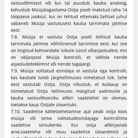
vastuvõtmisest või kui tal puudub kauba analoog,
kohustub Müüjatagastama Ostja poolt makstud raha 14
tööpäeva jooksul, kui on tehtud ettemaks.Sellisel juhul
vabaneb Müüja vastutusest kauba tarnimata jätmise
eest.
7.8. Müüja ei vastuta Ostja poolt tellitud kauba
tarnimata jätmise võihilinenud tarnimise eest, kui see
on tingitud kolmandate isikute süüst võiasjaoludest, mis
on väljaspool Müüja kontrolli, et vältida nende
asjaoludetekkimist või nende tagajärgi.
7.9. Müüja volitatud esindaja ei vastuta ega kontrolli,
kas kaubale tuleb järgitellimuses nimetatud isik. Selle
eest vastutab Ostja. Ostja nõustub, et kuikaup on
toimetatud Ostja tellimuses märgitud aadressile ja
kauba vastuvõtvaisiku allkiri saatelehel on olemas,
loetakse kaup Ostjale üleantuks.
7.10. Saadetise kättetoimetamise ajal peab ostja koos
müüja või tema volitatudesindajaga kontrollima
saadetise seisukorda. Kui ostja allkirjastab
arve,saatelehe või muu saadetise üleandmist ja