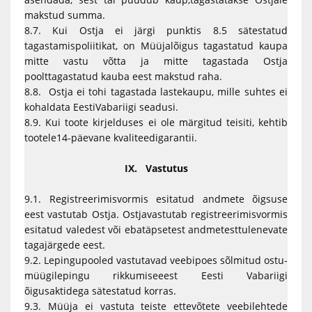
makstud summa.
8.7. Kui Ostja ei järgi punktis 8.5 sätestatud
tagastamispoliitikat, on Müüjalõigus tagastatud kaupa
mitte vastu võtta ja mitte tagastada Ostja
poolttagastatud kauba eest makstud raha.
8.8. Ostja ei tohi tagastada lastekaupu, mille suhtes ei
kohaldata EestiVabariigi seadusi.
8.9. Kui toote kirjelduses ei ole märgitud teisiti, kehtib
tootele14-päevane kvaliteedigarantii.
IX. Vastutus
9.1. Registreerimisvormis esitatud andmete õigsuse
eest vastutab Ostja. Ostjavastutab registreerimisvormis
esitatud valedest või ebatäpsetest andmetesttulenevate
tagajärgede eest.
9.2. Lepingupooled vastutavad veebipoes sõlmitud ostu-
müügilepingu rikkumiseeest Eesti Vabariigi
õigusaktidega sätestatud korras.
9.3. Müüja ei vastuta teiste ettevõtete veebilehtede