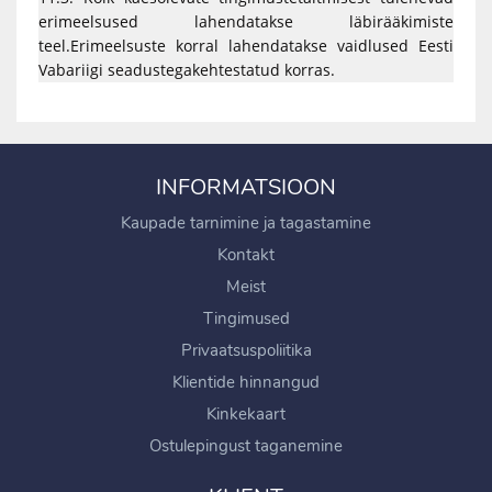
erimeelsused lahendatakse läbirääkimiste
teel.Erimeelsuste korral lahendatakse vaidlused Eesti
Vabariigi seadustegakehtestatud korras.
INFORMATSIOON
Kaupade tarnimine ja tagastamine
Kontakt
Meist
Tingimused
Privaatsuspoliitika
Klientide hinnangud
Kinkekaart
Ostulepingust taganemine