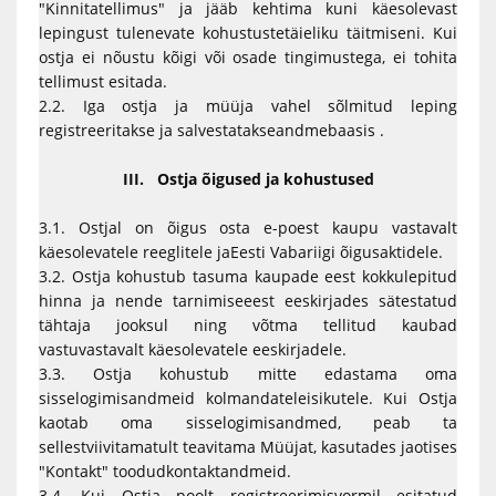
"Kinnitatellimus" ja jääb kehtima kuni käesolevast
lepingust tulenevate kohustustetäieliku täitmiseni. Kui
ostja ei nõustu kõigi või osade tingimustega, ei tohita
tellimust esitada.
2.2. Iga ostja ja müüja vahel sõlmitud leping
registreeritakse ja salvestatakseandmebaasis .
III. Ostja õigused ja kohustused
3.1. Ostjal on õigus osta e-poest kaupu vastavalt
käesolevatele reeglitele jaEesti Vabariigi õigusaktidele.
3.2. Ostja kohustub tasuma kaupade eest kokkulepitud
hinna ja nende tarnimiseeest eeskirjades sätestatud
tähtaja jooksul ning võtma tellitud kaubad
vastuvastavalt käesolevatele eeskirjadele.
3.3. Ostja kohustub mitte edastama oma
sisselogimisandmeid kolmandateleisikutele. Kui Ostja
kaotab oma sisselogimisandmed, peab ta
sellestviivitamatult teavitama Müüjat, kasutades jaotises
"Kontakt" toodudkontaktandmeid.
3.4. Kui Ostja poolt registreerimisvormil esitatud