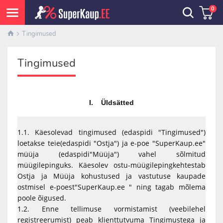
0
Tingimused
Tingimused
I. Üldsätted
1.1. Käesolevad tingimused (edaspidi "Tingimused")
loetakse teie(edaspidi "Ostja") ja e-poe "SuperKaup.ee"
müüja (edaspidi"Müüja") vahel sõlmitud
müügilepinguks. Käesolev ostu-müügilepingkehtestab
Ostja ja Müüja kohustused ja vastutuse kaupade
ostmisel e-poest"SuperKaup.ee " ning tagab mõlema
poole õigused.
1.2. Enne tellimuse vormistamist (veebilehel
registreerumist) peab klienttutvuma Tingimustega ja