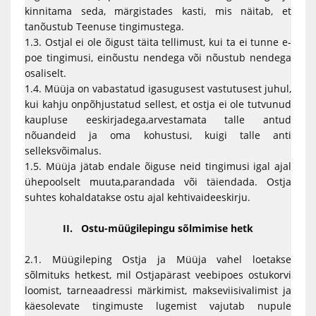
kinnitama seda, märgistades kasti, mis näitab, et
tanõustub Teenuse tingimustega.
1.3. Ostjal ei ole õigust täita tellimust, kui ta ei tunne e-
poe tingimusi, einõustu nendega või nõustub nendega
osaliselt.
1.4. Müüja on vabastatud igasugusest vastutusest juhul,
kui kahju onpõhjustatud sellest, et ostja ei ole tutvunud
kaupluse eeskirjadega,arvestamata talle antud
nõuandeid ja oma kohustusi, kuigi talle anti
selleksvõimalus.
1.5. Müüja jätab endale õiguse neid tingimusi igal ajal
ühepoolselt muuta,parandada või täiendada. Ostja
suhtes kohaldatakse ostu ajal kehtivaideeskirju.
II. Ostu-müügilepingu sõlmimise hetk
2.1. Müügileping Ostja ja Müüja vahel loetakse
sõlmituks hetkest, mil Ostjapärast veebipoes ostukorvi
loomist, tarneaadressi märkimist, makseviisivalimist ja
käesolevate tingimuste lugemist vajutab nupule