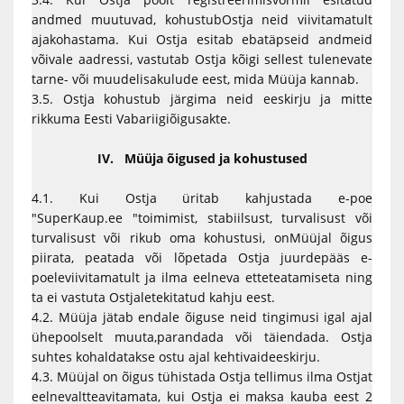
andmed muutuvad, kohustubOstja neid viivitamatult
ajakohastama. Kui Ostja esitab ebatäpseid andmeid
võivale aadressi, vastutab Ostja kõigi sellest tulenevate
tarne- või muudelisakulude eest, mida Müüja kannab.
3.5. Ostja kohustub järgima neid eeskirju ja mitte
rikkuma Eesti Vabariigiõigusakte.
IV. Müüja õigused ja kohustused
4.1. Kui Ostja üritab kahjustada e-poe
"SuperKaup.ee "toimimist, stabiilsust, turvalisust või
turvalisust või rikub oma kohustusi, onMüüjal õigus
piirata, peatada või lõpetada Ostja juurdepääs e-
poeleviivitamatult ja ilma eelneva etteteatamiseta ning
ta ei vastuta Ostjaletekitatud kahju eest.
4.2. Müüja jätab endale õiguse neid tingimusi igal ajal
ühepoolselt muuta,parandada või täiendada. Ostja
suhtes kohaldatakse ostu ajal kehtivaideeskirju.
4.3. Müüjal on õigus tühistada Ostja tellimus ilma Ostjat
eelnevaltteavitamata, kui Ostja ei maksa kauba eest 2