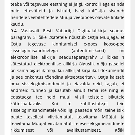
teabe või tegevuse eestning ei jälgi, kontrolli ega esinda
neid ettevõtteid ja isikuid, isegi kuiOstja siseneb
nendele veebilehtedele Müüja veebipoes olevate linkide
kaudu.
9.4. Vastavalt Eesti Vabariigi Digitaalallkirja seadus
paragrahv 3 lõike 2sätetele nõustub Ostja Müüjaga, et
Ostja tegevuse kinnitamisel e-poes koose-poe
sisselogimisandmetega (autentimiskood) on
elektroonilise allkirja seaduseparagrahv 3 lõikes 1
sätestatud elektroonilise allkirja õiguslik mõju (stsellel
on sama õiguslik mõju kui allkirjal kirjalikul dokumendil
ja see onkohtus tõendina aktsepteeritav). Ostja kaitseb
oma sisselogimisandmeid ja eiavalda neid, tagab, et
andmeid tunneb ja kasutab ainult tema ise ning ei
edastaega tee neid muul viisil teistele isikutele
kättesaadavaks. Kui te kahtlustate,et teie
sisselogimisandmetele võis ligi pääseda mõni teine isik,
peate tesellest viivitamatult teavitama Müüjat ja
teavitama Müüjat viivitamatult teiesisselogimisandmete
rikkumisest või avalikustamisest. Kõiki