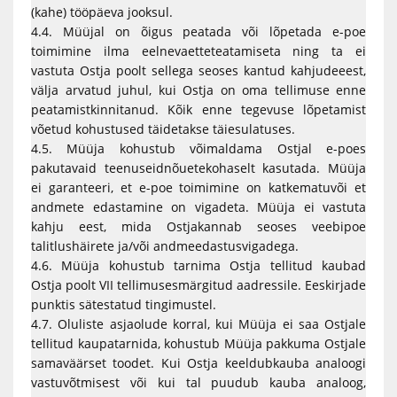
(kahe) tööpäeva jooksul.
4.4. Müüjal on õigus peatada või lõpetada e-poe
toimimine ilma eelnevaetteteatamiseta ning ta ei
vastuta Ostja poolt sellega seoses kantud kahjudeeest,
välja arvatud juhul, kui Ostja on oma tellimuse enne
peatamistkinnitanud. Kõik enne tegevuse lõpetamist
võetud kohustused täidetakse täiesulatuses.
4.5. Müüja kohustub võimaldama Ostjal e-poes
pakutavaid teenuseidnõuetekohaselt kasutada. Müüja
ei garanteeri, et e-poe toimimine on katkematuvõi et
andmete edastamine on vigadeta. Müüja ei vastuta
kahju eest, mida Ostjakannab seoses veebipoe
talitlushäirete ja/või andmeedastusvigadega.
4.6. Müüja kohustub tarnima Ostja tellitud kaubad
Ostja poolt VII tellimusesmärgitud aadressile. Eeskirjade
punktis sätestatud tingimustel.
4.7. Oluliste asjaolude korral, kui Müüja ei saa Ostjale
tellitud kaupatarnida, kohustub Müüja pakkuma Ostjale
samaväärset toodet. Kui Ostja keeldubkauba analoogi
vastuvõtmisest või kui tal puudub kauba analoog,