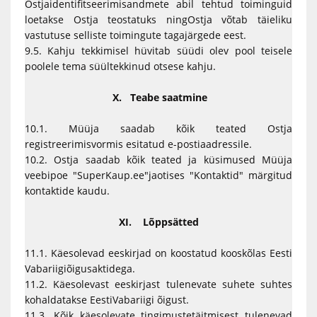
Ostjaidentifitseerimisandmete abil tehtud toiminguid
loetakse Ostja teostatuks ningOstja võtab täieliku
vastutuse selliste toimingute tagajärgede eest.
9.5. Kahju tekkimisel hüvitab süüdi olev pool teisele
poolele tema süültekkinud otsese kahju.
X. Teabe saatmine
10.1. Müüja saadab kõik teated Ostja
registreerimisvormis esitatud e-postiaadressile.
10.2. Ostja saadab kõik teated ja küsimused Müüja
veebipoe "SuperKaup.ee"jaotises "Kontaktid" märgitud
kontaktide kaudu.
XI. Lõppsätted
11.1. Käesolevad eeskirjad on koostatud kooskõlas Eesti
Vabariigiõigusaktidega.
11.2. Käesolevast eeskirjast tulenevate suhete suhtes
kohaldatakse EestiVabariigi õigust.
11.3. Kõik käesolevate tingimustetäitmisest tulenevad