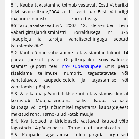
8.1. Kauba tagastamine toimub vastavalt Eesti Vabariigi
tsiviilseadustikule,2004. a. 11. veebruar Eesti Vabariigi
majandusministri korraldusega nr.
86"Tarbijakaitseseadus", 2007 12. detsember Eesti
Vabariigimajandusministri korraldusega nr. 375
"Kaupleja ja tarbija vahelisetehinguga seotud
kauplemisvõte“
8.2. Kauba ümbervahetamine ja tagastamine toimub 14
päeva jooksul peale Ostjaltkirjaliku sooviavalduse
saamist (e-posti teel
info@superkaup.ee
),mis peab
sisaldama tellimuse numbrit, tagastatavate või
vahetatavate kaupadeloetelu ja tagastamise või
vahetamise põhjust.
8.3. Vale kauba ja/või defektse kauba tagastamise korral
kohustub Müüjaasendama sellise kauba sarnase
kaubaga või ostja nõudmisel tagastama kauba(de)eest
makstud raha. Tarnekulud katab müüja.
8.4. Kvaliteetsed ja kirjeldusele vastavad kaubad võib
tagastada 14 päevajooksul. Tarnekulud kannab ostja.
8.5. Kaupade tagastamisel tuleb järgida järgmised