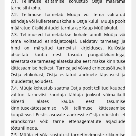
7.1. Tellimuse esitamisel kohustub Ostja määrama
tarne sihtkoha.
7.2. Tellimuse toimetab Müüja või tema volitatud
esindaja või kullerteenuskohale Ostja kulul. Müüja poolt
määratud üksikjuhtudel tarnitakse Kaup Müüjakulul.
7.3. Tellimused toimetatakse kohale ainult Müüja või
tema volitatud esindajatööajal. Eeldatav tarneaeg ja
hind on märgitud tarneviisi kirjelduses. KuiOstja
otsustab kauba eest tasuda pangaülekandega,
arvestatakse tarneaeg alateskauba eest makse kinnituse
kättesaamise hetkest. Tarneajad võivad erinedasõltuvalt
Ostja elukohast, Ostja esitatud andmete täpsusest ja
muudestasjaoludest.
7.4. Müüja kohustub saatma Ostja poolt tellitud kaubad
valitud tarneviisi kauduja tähtaja jooksul võimalikult
kiiresti alates kauba eest tasumise
kinnitusekättesaamise või tellimuse kättesaamise
kuupäevast Eestis asuvale aadressile.Ostja nõustub, et
erandkorras võib tarne ettenägematute asjaolude
tõttuhilineda.
7.5. Müüja ei võta vastutust tarnetingimuste rikkumise