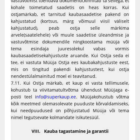
vastuvõtmist tõendava dokumendi,kinnitab ta sellega, et
kohale toimetatud saadetis on heas korras. Kui
ostjamärkab, et tarnitud kaubasaadetise pakend on
kahjustatud (kortsus, märg võimuul viisil väliselt
kahjustatud), peab ostja selle märkima
arvele(saatelehele) või muule saadetise üleandmise ja
vastuvõtmise dokumendile ningkoostama müüja või
tema esindaja juuresolekul vabas vormis
kaubasaadetisekahjustuste aruande. Kui Ostja seda ei
tee, ei vastuta Müüja Ostja ees kaubakahjustuste eest,
mis on tingitud pakendi kahjustustest, kui ostja
nendestülalmainitud moel ei teavitanud.
7.11. Kui Ostja märkab, et kaup ei vasta tellimusele,
kohustub ta viivitamatultvõtma ühendust Müüjaga e-
posti teel
info@superkaup.ee
. Müüjakohustub võtma
kõik meetmed olemasolevate puuduste kõrvaldamiseks,
kui needpuudused on põhjustatud Müüja või tema
nimel tegutsevate kolmandate isikutesüül.
VIII. Kauba tagastamine ja garantii