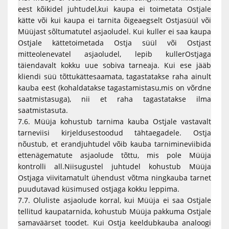
eest kõikidel juhtudel,kui kaupa ei toimetata Ostjale
kätte või kui kaupa ei tarnita õigeaegselt Ostjasüül või
Müüjast sõltumatutel asjaoludel. Kui kuller ei saa kaupa
Ostjale kättetoimetada Ostja süül või Ostjast
mitteolenevatel asjaoludel, lepib kullerOstjaga
täiendavalt kokku uue sobiva tarneaja. Kui ese jääb
kliendi süü tõttukättesaamata, tagastatakse raha ainult
kauba eest (kohaldatakse tagastamistasu,mis on võrdne
saatmistasuga), nii et raha tagastatakse ilma
saatmistasuta.
7.6. Müüja kohustub tarnima kauba Ostjale vastavalt
tarneviisi kirjeldusestoodud tähtaegadele. Ostja
nõustub, et erandjuhtudel võib kauba tarnimineviibida
ettenägematute asjaolude tõttu, mis pole Müüja
kontrolli all.Niisugustel juhtudel kohustub Müüja
Ostjaga viivitamatult ühendust võtma ningkauba tarnet
puudutavad küsimused ostjaga kokku leppima.
7.7. Oluliste asjaolude korral, kui Müüja ei saa Ostjale
tellitud kaupatarnida, kohustub Müüja pakkuma Ostjale
samaväärset toodet. Kui Ostja keeldubkauba analoogi