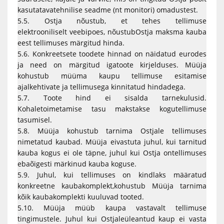
kasutatavatehnilise seadme (nt monitori) omadustest.
5.5. Ostja nõustub, et tehes tellimuse
elektrooniliselt veebipoes, nõustubOstja maksma kauba
eest tellimuses märgitud hinda.
5.6. Konkreetsete toodete hinnad on näidatud eurodes
ja need on märgitud igatoote kirjelduses. Müüja
kohustub müüma kaupu tellimuse esitamise
ajalkehtivate ja tellimusega kinnitatud hindadega.
5.7. Toote hind ei sisalda tarnekulusid.
Kohaletoimetamise tasu makstakse kogutellimuse
tasumisel.
5.8. Müüja kohustub tarnima Ostjale tellimuses
nimetatud kaubad. Müüja eivastuta juhul, kui tarnitud
kauba kogus ei ole täpne, juhul kui Ostja ontellimuses
ebaõigesti märkinud kauba koguse.
5.9. Juhul, kui tellimuses on kindlaks määratud
konkreetne kaubakomplekt,kohustub Müüja tarnima
kõik kaubakomplekti kuuluvad tooted.
5.10. Müüja müüb kaupa vastavalt tellimuse
tingimustele. Juhul kui Ostjaleüleantud kaup ei vasta