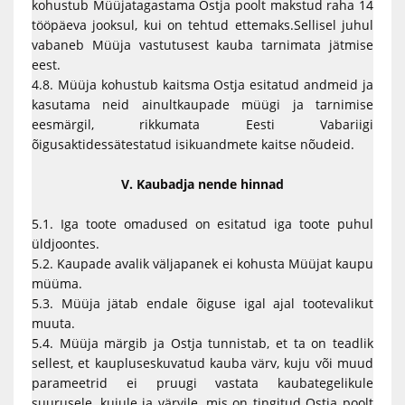
kohustub Müüjatagastama Ostja poolt makstud raha 14
tööpäeva jooksul, kui on tehtud ettemaks.Sellisel juhul
vabaneb Müüja vastutusest kauba tarnimata jätmise
eest.
4.8. Müüja kohustub kaitsma Ostja esitatud andmeid ja
kasutama neid ainultkaupade müügi ja tarnimise
eesmärgil, rikkumata Eesti Vabariigi
õigusaktidessätestatud isikuandmete kaitse nõudeid.
V. Kaubadja nende hinnad
5.1. Iga toote omadused on esitatud iga toote puhul
üldjoontes.
5.2. Kaupade avalik väljapanek ei kohusta Müüjat kaupu
müüma.
5.3. Müüja jätab endale õiguse igal ajal tootevalikut
muuta.
5.4. Müüja märgib ja Ostja tunnistab, et ta on teadlik
sellest, et kaupluseskuvatud kauba värv, kuju või muud
parameetrid ei pruugi vastata kaubategelikule
suurusele, kujule ja värvile, mis on tingitud Ostja poolt