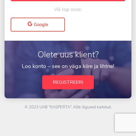
Või logi sisse:
Google
Olete uus klient?
Loo konto – see on väga kiire ja lihtne!
REGISTREERI
© 2023 UAB "KASPERTA". Kõik õigused kaitstud.