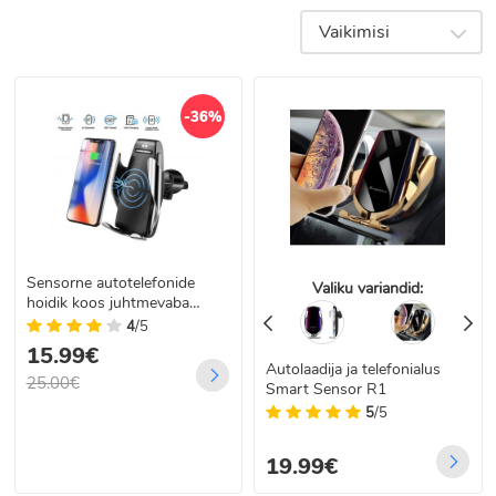
koos hoidikuga
Vaikimisi
-36%
Sensorne autotelefonide
Valiku variandid:
hoidik koos juhtmevaba
laadimistehnoloogiaga
4
/5
15.99€
Autolaadija ja telefonialus
25.00€
Smart Sensor R1
5
/5
19.99€