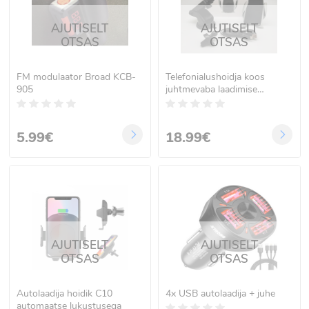
AJUTISELT
AJUTISELT
OTSAS
OTSAS
FM modulaator Broad KCB-
Telefonialushoidja koos
905
juhtmevaba laadimise
funktsiooniga kahel hoidjal
2in1
5.99€
18.99€
AJUTISELT
AJUTISELT
OTSAS
OTSAS
Autolaadija hoidik C10
4x USB autolaadija + juhe
automaatse lukustusega