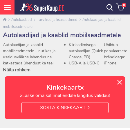
0
Autokaubad
Tarvikud ja lisaseadmed
Autolaadijad ja kaablid
mobiilseadmetele
Autolaadijad ja kaablid mobiilseadmetele
Autolaadijad ja kaablid
Kiirlaadimisega
Ühildub
mobiilseadmetele – nutikas ja
autolaadijad (Quick
populaarsete
usaldusväärne lahendus ne
Charge, PD)
brändidega:
katkestada ühendust ka teel
USB-A ja USB-C
iPhone,
olles. Meie valikus on
ühendused
Samsung,
Näita rohkem
autolaadijad ja USB-kaablid
Kaablid eri
Huawei,
eri seadmetele: telefonidele,
pikkustes ja
Xiaomi jt.
Kinkekaartx
tahvelarvutitele,
vastupidava
kõrvaklappidele jpm.
kattega
xLaske oma kallimal endale kingitus validau!
Pakume:
Laadijad voltmeetri,
LED-tulede ja FM-
XOSTA KINKEKAART
saatjaga
Juhtmevabad
laadimislahendused