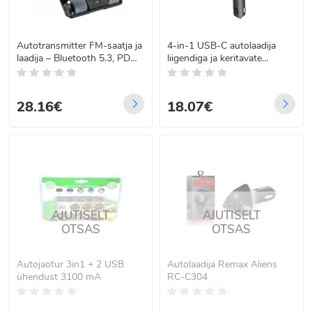
Autotransmitter FM-saatja ja
4-in-1 USB-C autolaadija
laadija – Bluetooth 5.3, PD
liigendiga ja keritavate
30W
kaablitega, kiire laadimine,
120W, 80 cm
28.16€
18.07€
AJUTISELT
AJUTISELT
OTSAS
OTSAS
Autojaotur 3in1 + 2 USB
Autolaadija Remax Aliens
ühendust 3100 mA
RC-C304