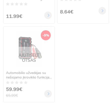
8.64€
11.99€
-9%
AJUTISELT
OTSAS
Automobilio užvedėjas su
nešiojamo įkroviklio funkcija
12 V, 24 000 mAh
59.99€
65.99€