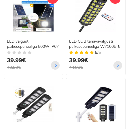
LED valgusti
LED COB tänavavalgusti
päikesepaneeliga 500W IP67
päikesepaneeliga W7100B-8
5
/5
39.99€
39.99€
49.99€
44.99€