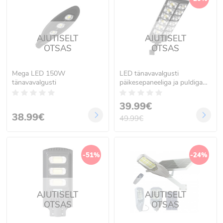
AJUTISELT
AJUTISELT
OTSAS
OTSAS
Mega LED 150W
LED tänavavalgusti
tänavavalgusti
päikesepaneeliga ja puldiga
W789A-6
39.99€
38.99€
49.99€
-51%
-24%
AJUTISELT
AJUTISELT
OTSAS
OTSAS