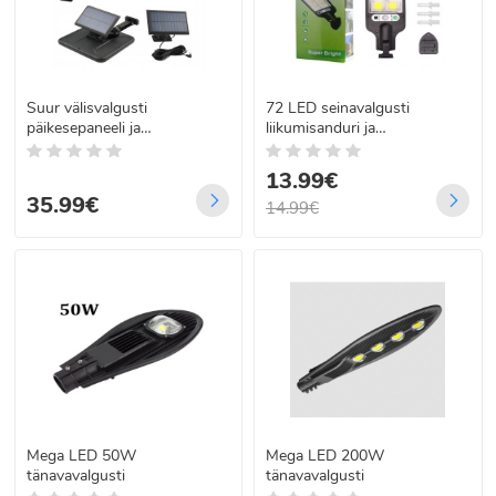
Suur välisvalgusti
72 LED seinavalgusti
päikesepaneeli ja
liikumisanduri ja
liikumisanduriga YT-226
päikesepatareiga
puldiga
13.99€
35.99€
14.99€
Mega LED 50W
Mega LED 200W
tänavavalgusti
tänavavalgusti