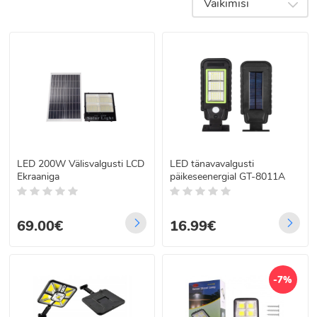
Vaikimisi
energiasäästlikud
Meie valikus:
lahendused mis
on lihtsasti
paigaldatavad
LED 200W Välisvalgusti LCD
LED tänavavalgusti
Ekraaniga
päikeseenergial GT-8011A
69.00€
16.99€
-7%