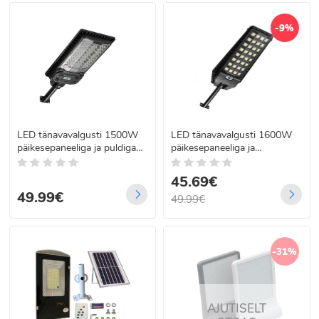
-9%
LED tänavavalgusti 1500W
LED tänavavalgusti 1600W
päikesepaneeliga ja puldiga
päikesepaneeliga ja
W7113-2
kaugjuhtimispuldiga W7207-
9
45.69€
49.99€
49.99€
-31%
AJUTISELT