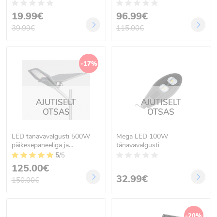
kaugjuhtimispuldiga MJ-
XJ801
19.99€
96.99€
39.99€
115.00€
-17%
AJUTISELT
AJUTISELT
OTSAS
OTSAS
LED tänavavalgusti 500W
Mega LED 100W
päikesepaneeliga ja
tänavavalgusti
kaugjuhtimispuldiga MJ-
5
/5
XJ802
125.00€
32.99€
150.00€
-20%