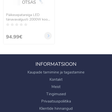
OTSAS
Päikesepatareiga LED
tänavavalgusti 2000W koos
kaugjuhtimispuldiga
94.99€
INFORMATSIOON
Kaupade tarnimine ja tagastamine
Kontakt
Meist
Tingimused
Privaatsuspoliitika
Klientide hinnangud