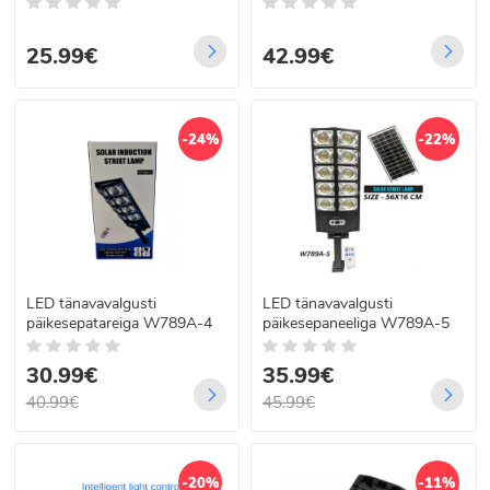
25.99€
42.99€
-24%
-22%
LED tänavavalgusti
LED tänavavalgusti
päikesepatareiga W789A-4
päikesepaneeliga W789A-5
30.99€
35.99€
40.99€
45.99€
-20%
-11%