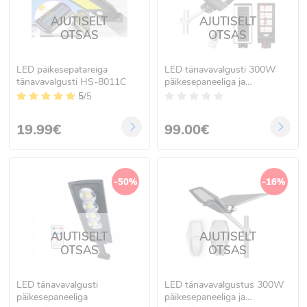
AJUTISELT
AJUTISELT
OTSAS
OTSAS
LED päikesepatareiga
LED tänavavalgusti 300W
tänavavalgusti HS-8011C
päikesepaneeliga ja
kaugjuhtimispuldiga
5
/5
19.99€
99.00€
-50%
-16%
AJUTISELT
AJUTISELT
OTSAS
OTSAS
LED tänavavalgusti
LED tänavavalgustus 300W
päikesepaneeliga
päikesepaneeliga ja