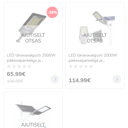
-38%
AJUTISELT
AJUTISELT
OTSAS
OTSAS
LED tänavavalgusti 2500W
LED tänavavalgusti 2000W
päikesepaneeliga ja
päikesepaneeliga ja
juhtpuldiga W7115-3
kaugjuhtimispuldiga MJ-
XJ803
65.99€
114.99€
105.99€
AJUTISELT