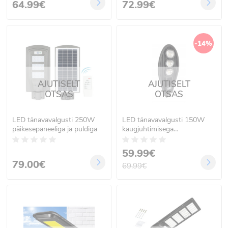
64.99€
72.99€
-14%
AJUTISELT
AJUTISELT
OTSAS
OTSAS
LED tänavavalgusti 250W
LED tänavavalgusti 150W
päikesepaneeliga ja puldiga
kaugjuhtimisega
päikeseenergial töötav
59.99€
79.00€
69.99€