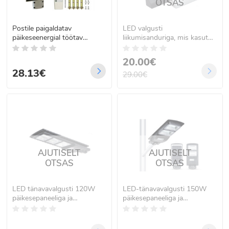
OTSAS
Postile paigaldatav
LED valgusti
päikeseenergial töötav
liikumisanduriga, mis kasutab
tänavavalgusti
päikeseenergiat
kaugjuhtimispuldi ja
20.00€
hämarusanduriga, 300 W,
28.13€
299 LED
29.00€
AJUTISELT
AJUTISELT
OTSAS
OTSAS
LED tänavavalgusti 120W
LED-tänavavalgusti 150W
päikesepaneeliga ja
päikesepaneeliga ja
juhtpuldiga
kaugjuhtimispuldiga