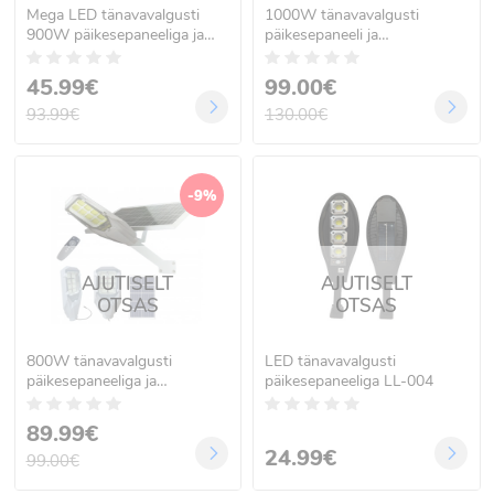
Mega LED tänavavalgusti
1000W tänavavalgusti
900W päikesepaneeliga ja
päikesepaneeli ja
kaugjuhtimispuldiga SLWY-
kaugjuhtimispuldiga
540W
45.99€
99.00€
93.99€
130.00€
-9%
AJUTISELT
AJUTISELT
OTSAS
OTSAS
800W tänavavalgusti
LED tänavavalgusti
päikesepaneeliga ja
päikesepaneeliga LL-004
juhtpuldiga
89.99€
24.99€
99.00€