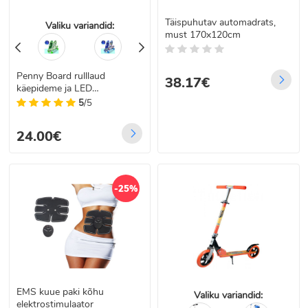
Täispuhutav automadrats,
Valiku variandid:
must 170x120cm
Penny Board rulllaud
38.17€
käepideme ja LED
valgustusega ratastega
5
/5
24.00€
-25%
EMS kuue paki kõhu
Valiku variandid:
elektrostimulaator