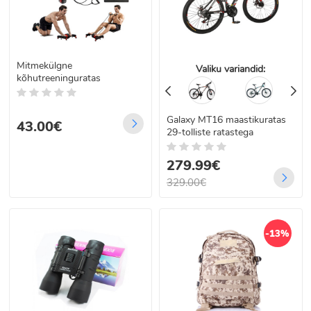
Mitmekülgne
Valiku variandid:
kõhutreeninguratas
Galaxy MT16 maastikuratas
43.00€
29-tolliste ratastega
279.99€
329.00€
-13%