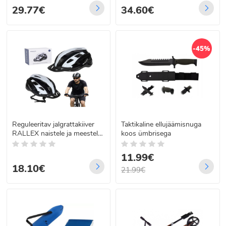
29.77€
34.60€
-45%
Reguleeritav jalgrattakiiver
Taktikaline ellujäämisnuga
RALLEX naistele ja meestele,
koos ümbrisega
must-valge, L 58-62 cm
11.99€
18.10€
21.99€