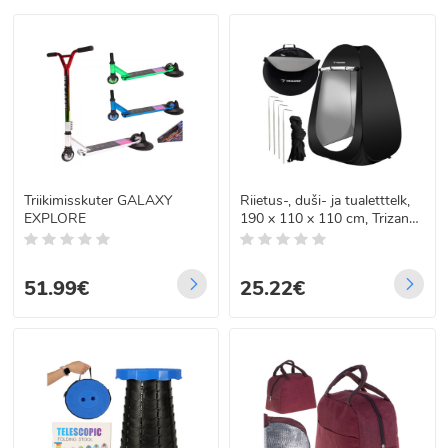
Triikimisskuter GALAXY
Riietus-, duši- ja tualetttelk,
EXPLORE
190 x 110 x 110 cm, Trizand
23492
51.99€
25.22€