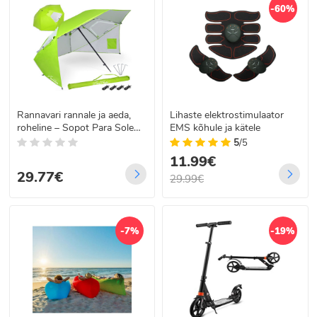
-60%
Rannavari rannale ja aeda,
Lihaste elektrostimulaator
roheline – Sopot Para Sole
EMS kõhule ja kätele
UPF 50+ SP0784
5
/5
11.99€
29.77€
29.99€
-7%
-19%