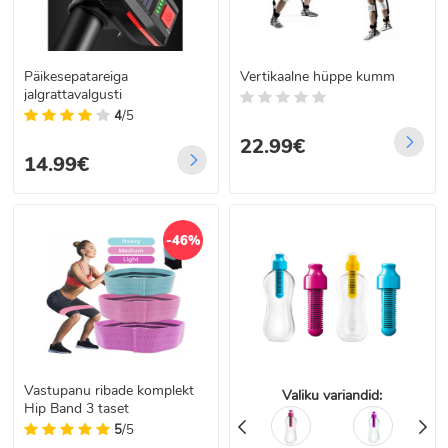
Päikesepatareiga
Vertikaalne hüppe kumm
jalgrattavalgusti
4
/5
22.99€
14.99€
-46%
Vastupanu ribade komplekt
Valiku variandid:
Hip Band 3 taset
5
/5