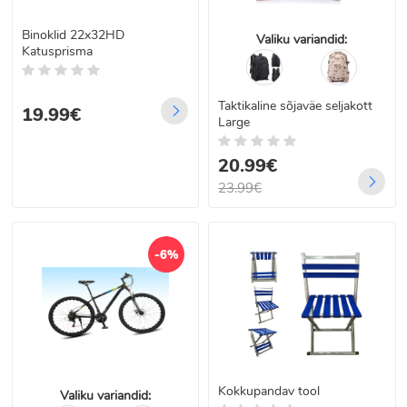
Binoklid 22x32HD
Valiku variandid:
Katusprisma
Taktikaline sõjaväe seljakott
19.99€
Large
20.99€
23.99€
-6%
Kokkupandav tool
Valiku variandid: