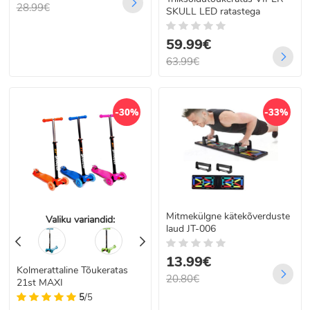
28.99€
SKULL LED ratastega
59.99€
63.99€
-30%
-33%
Mitmekülgne kätekõverduste
Valiku variandid:
laud JT-006
13.99€
Kolmerattaline Tõukeratas
20.80€
21st MAXI
5
/5