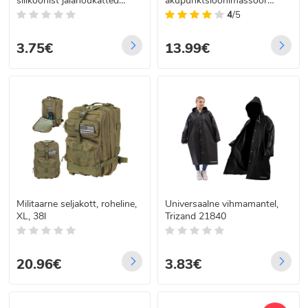
silikoonist jalanõukatted
akupunktsioonimassöör
vihmaks, suurus L
PAIN RELIEF PEN
4
/5
3.75€
13.99€
Militaarne seljakott, roheline,
Universaalne vihmamantel,
XL, 38l
Trizand 21840
20.96€
3.83€