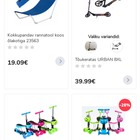
Kokkupandav rannatool koos
Valiku variandid:
õlakotiga 23563
Tõukeratas URBAN 8XL
19.09€
39.99€
-28%