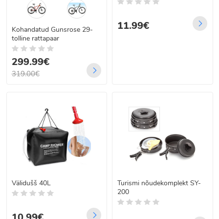
11.99€
Kohandatud Gunsrose 29-
tolline rattapaar
299.99€
319.00€
Välidušš 40L
Turismi nõudekomplekt SY-
200
10.99€