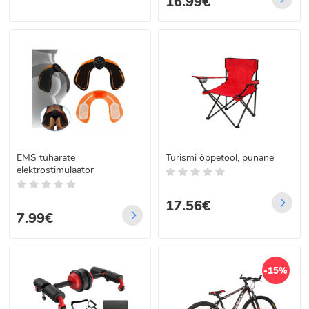
16.99€
EMS tuharate
Turismi õppetool, punane
elektrostimulaator
17.56€
7.99€
-15%