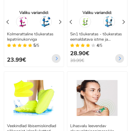
Valiku variandid:
Valiku variandid:
Kolmerattaline tõukeratas
5in1 tõukeratas - tõukeratas
lepatriinukorviga
eemaldatava istme ja
käepidemega
5
/5
4
/5
28.90€
23.99€
39.99€
Veekindlad libisemiskindlad
Lihasvalu leevendav