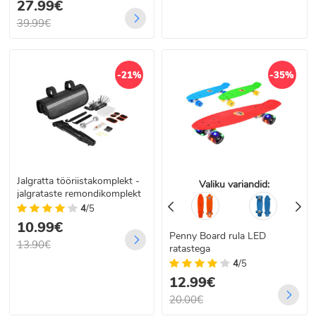
27.99€
39.99€
-21%
-35%
Jalgratta tööriistakomplekt -
Valiku variandid:
jalgrataste remondikomplekt
4
/5
10.99€
Penny Board rula LED
13.90€
ratastega
4
/5
12.99€
20.00€