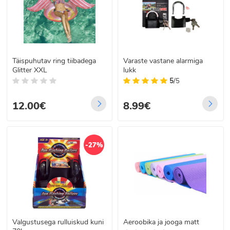
Täispuhutav ring tiibadega
Varaste vastane alarmiga
Glitter XXL
lukk
5
/5
12.00€
8.99€
-27%
Valgustusega rulluiskud kuni
Aeroobika ja jooga matt