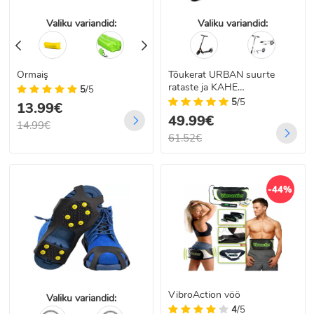
Valiku variandid:
Valiku variandid:
Ormaiş
Tõukerat URBAN suurte
rataste ja KAHE
5
/5
pehmendusega
5
/5
13.99€
49.99€
14.99€
61.52€
-44%
VibroAction vöö
Valiku variandid:
4
/5