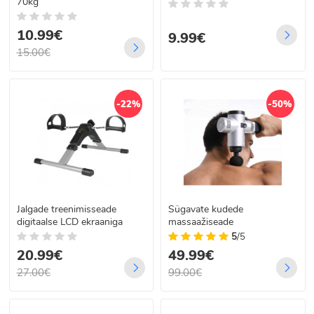
70kg
10.99€
9.99€
15.00€
-22%
-50%
Jalgade treenimisseade
Sügavate kudede
digitaalse LCD ekraaniga
massaažiseade
5
/5
20.99€
49.99€
27.00€
99.00€