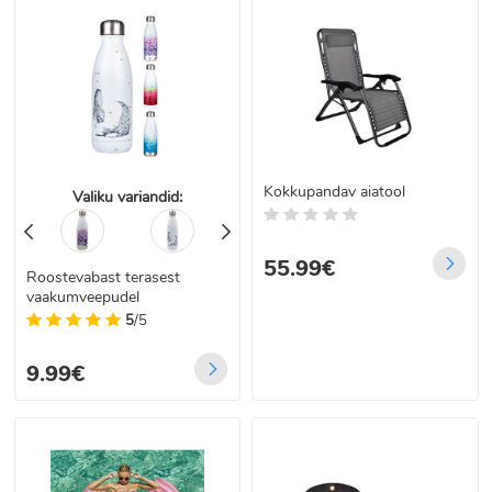
Kokkupandav aiatool
Valiku variandid:
55.99€
Roostevabast terasest
vaakumveepudel
5
/5
9.99€