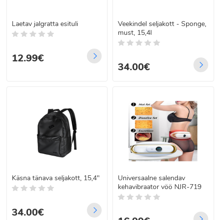
Laetav jalgratta esituli
Veekindel seljakott - Sponge,
must, 15,4l
12.99€
34.00€
Käsna tänava seljakott, 15,4"
Universaalne salendav
kehavibraator vöö NJR-719
34.00€