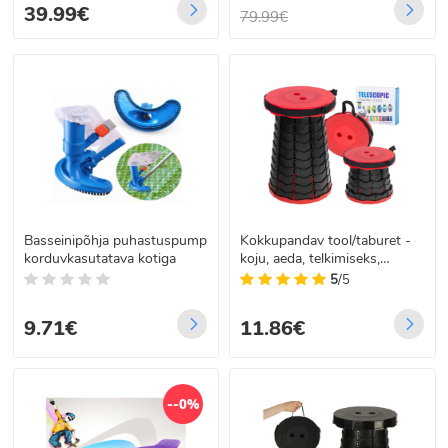
39.99€
eluks.
79.99€
Kvaliteetne varustus, taskukohane hind ja rõõm liikumisest – see on
sinu uus eluviis!
Basseinipõhja puhastuspump
Kokkupandav tool/taburet -
korduvkasutatava kotiga
koju, aeda, telkimiseks,
punane
5
/5
9.71€
11.86€
--0%