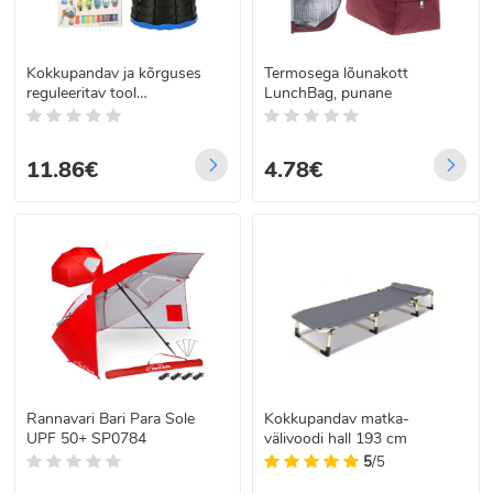
Kokkupandav ja kõrguses
Termosega lõunakott
reguleeritav tool
LunchBag, punane
transpordikäepidemega,
sinine
11.86€
4.78€
Rannavari Bari Para Sole
Kokkupandav matka-
UPF 50+ SP0784
välivoodi hall 193 cm
5
/5