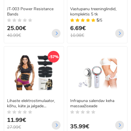
JT-003 Power Resistance
Vastupanu treeninglindid,
Bands
komplektis 5 tk
5
/5
25.00€
6.69€
40.99€
10.98€
-57%
Lihaste elektrostimulaator,
Infrapuna salendav keha
kõhu, käte ja jalgade
massaažiseade
treeningseade
11.99€
35.99€
27.99€