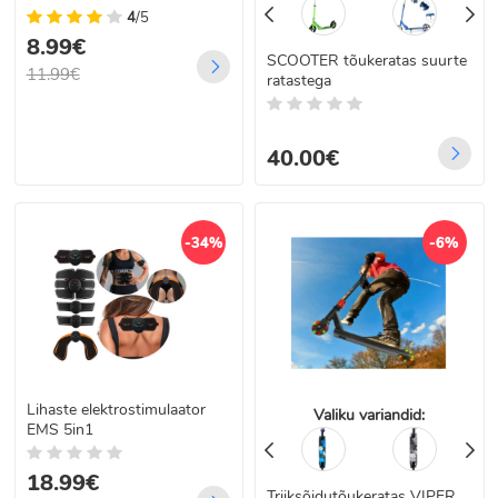
4
/5
8.99€
SCOOTER tõukeratas suurte
11.99€
ratastega
40.00€
-34%
-6%
Lihaste elektrostimulaator
Valiku variandid:
EMS 5in1
18.99€
Triiksõidutõukeratas VIPER