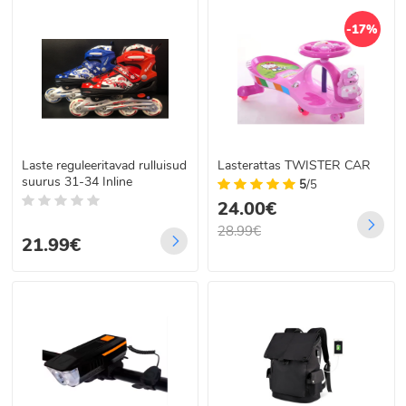
-17%
Laste reguleeritavad rulluisud
Lasterattas TWISTER CAR
suurus 31-34 Inline
5
/5
24.00€
28.99€
21.99€