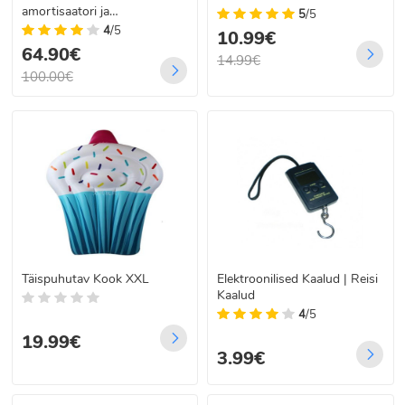
amortisaatori ja
5
/5
ketaspiduriga
4
/5
10.99€
64.90€
14.99€
100.00€
Täispuhutav Kook XXL
Elektroonilised Kaalud | Reisi
Kaalud
4
/5
19.99€
3.99€