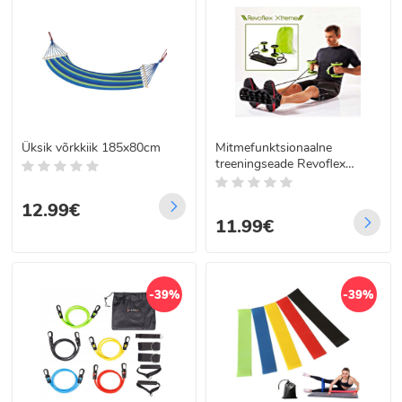
Üksik võrkkiik 185x80cm
Mitmefunktsionaalne
treeningseade Revoflex
Xtreme
12.99€
11.99€
-39%
-39%