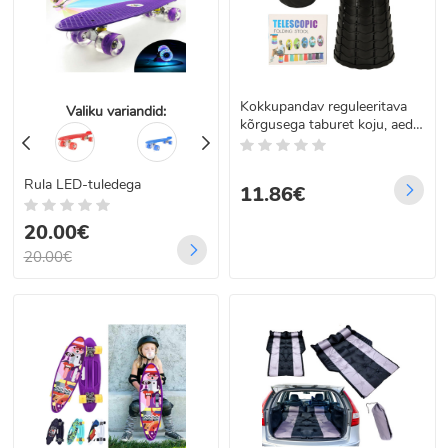
Kokkupandav reguleeritava
Valiku variandid:
kõrgusega taburet koju, aeda
ja matkale, must
Rula LED-tuledega
11.86€
20.00€
20.00€