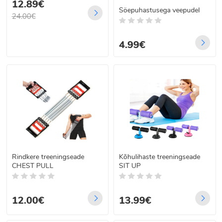
12.89€
Söepuhastusega veepudel
24.00€
4.99€
Rindkere treeningseade
Kõhulihaste treeningseade
CHEST PULL
SIT UP
12.00€
13.99€