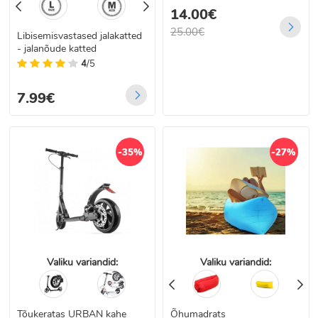
14.00€
25.00€
Libisemisvastased jalakatted
- jalanõude katted
4
/5
7.99€
-35%
-27%
Valiku variandid:
Valiku variandid:
Tõukeratas URBAN kahe
Õhumadrats