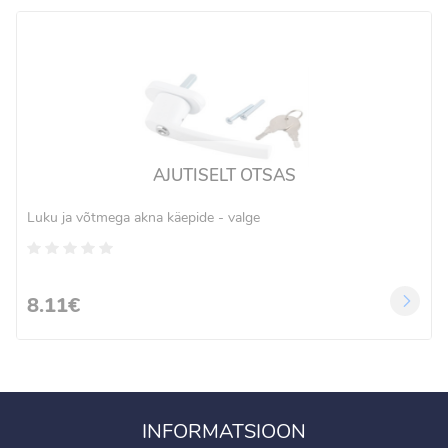
AJUTISELT OTSAS
Luku ja võtmega akna käepide - valge
8.11€
INFORMATSIOON