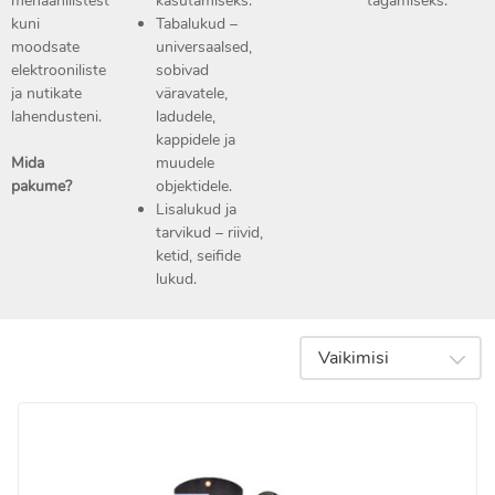
mehaanilistest
kasutamiseks.
tagamiseks.
kuni
Tabalukud –
moodsate
universaalsed,
elektrooniliste
sobivad
ja nutikate
väravatele,
lahendusteni.
ladudele,
kappidele ja
Mida
muudele
pakume?
objektidele.
Lisalukud ja
tarvikud – riivid,
ketid, seifide
lukud.
Vaikimisi