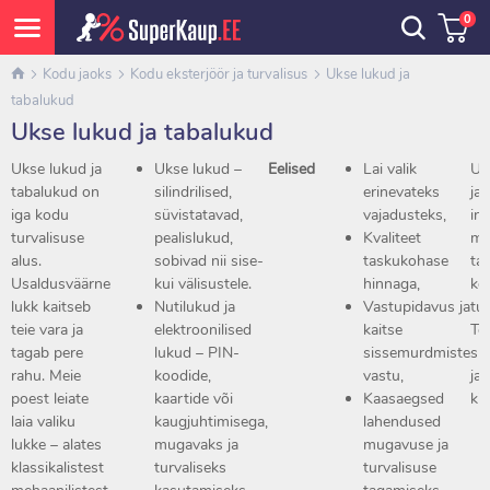
0
Kodu jaoks
Kodu eksterjöör ja turvalisus
Ukse lukud ja
tabalukud
Ukse lukud ja tabalukud
Ukse lukud ja
Ukse lukud –
Eelised
Lai valik
Uk
tabalukud on
silindrilised,
erinevateks
ja
iga kodu
süvistatavad,
vajadusteks,
int
turvalisuse
pealislukud,
Kvaliteet
mu
alus.
sobivad nii sise-
taskukohase
ta
Usaldusväärne
kui välisustele.
hinnaga,
ko
lukk kaitseb
Nutilukud ja
Vastupidavus ja
tur
teie vara ja
elektroonilised
kaitse
Tel
tagab pere
lukud – PIN-
sissemurdmiste
su
rahu. Meie
koodide,
vastu,
ja
poest leiate
kaartide või
Kaasaegsed
kin
laia valiku
kaugjuhtimisega,
lahendused
lukke – alates
mugavaks ja
mugavuse ja
klassikalistest
turvaliseks
turvalisuse