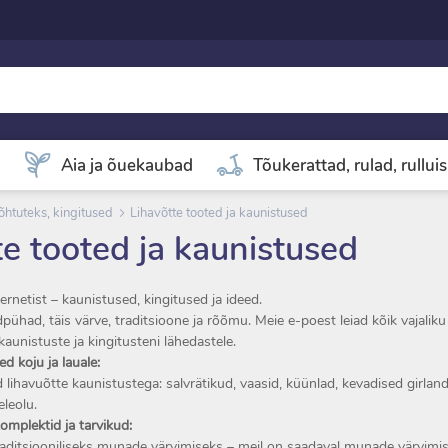
d
Aia ja õuekaubad
Tõukerattad, rulad, rullui
õhtuteks, kingitused
Lihavõtte tooted ja kaunistused
te tooted ja kaunistused
ernetist – kaunistused, kingitused ja ideed.
ühad, täis värve, traditsioone ja rõõmu. Meie e-poest leiad kõik vajaliku
kaunistuste ja kingitusteni lähedastele.
d koju ja lauale:
lihavuõtte kaunistustega: salvrätikud, vaasid, küünlad, kevadised girland
eleolu.
mplektid ja tarvikud:
raditsiooniliseks munade värvimiseks – meil on saadaval munade värvimise