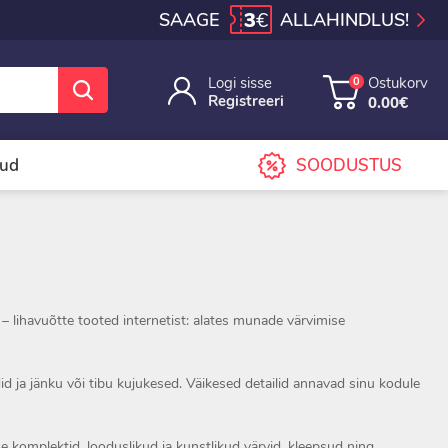
3
€
SAAGE
ALLAHINDLUS!
Logi sisse
Ostukorv
0
Registreeri
0.00€
sud
SOODUSTUS
 – lihavuõtte tooted internetist: alates munade värvimise
id ja jänku või tibu kujukesed. Väikesed detailid annavad sinu kodule
 komplektid, looduslikud ja kunstlikud värvid, kleepsud ning