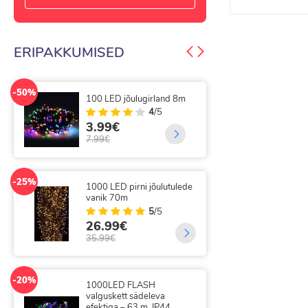
ERIPAKKUMISED
-44%
-50%
200 LED FLASH Jõulutuled
300
16m koos 31V adapteriga
gir
13.99€
9.
25.00€
20.
-42%
-25%
200 LED jõulutulede vanik
300
16m
val
kau
4
/5
6.99€
14
11.99€
19.
-25%
200 LED traadist
-49%
valguskardin
300