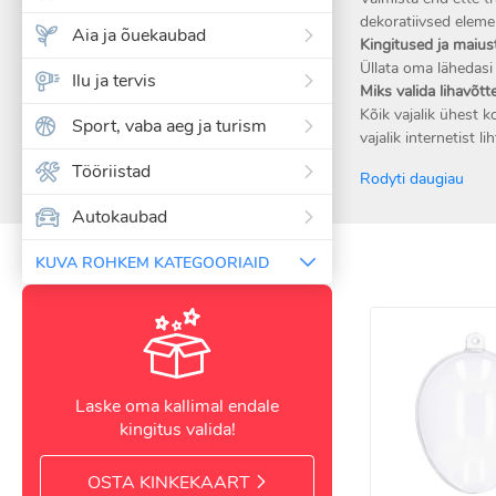
dekoratiivsed eleme
Aia ja õuekaubad
Kingitused ja maiu
Üllata oma lähedasi
Ilu ja tervis
Miks valida lihavõtt
Kõik vajalik ühest k
Sport, vaba aeg ja turism
vajalik internetist li
Tööriistad
Rodyti daugiau
Autokaubad
KUVA ROHKEM KATEGOORIAID
Laske oma kallimal endale
kingitus valida!
OSTA KINKEKAART