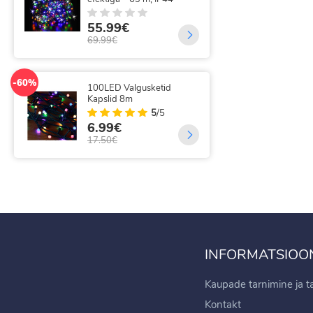
kaugjuhtimisega 3x2 m
juh
5
/5
11.99€
35
15.90€
69.
-37%
-14%
300 LED FLASH Jõulutuled
320
24m koos 31V adapteriga
val
kau
18.99€
18
29.99€
21.
INFORMATSIOO
Kaupade tarnimine ja 
Kontakt