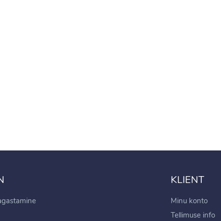
tmega FLASH 11m
.99€
99€
 LED traadist
guskardin
gjuhtimisega 5x2 m
.99€
99€
N
KLIENT
tagastamine
Minu konto
Tellimuse info