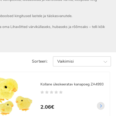
boolsed kingitused lastele ja täiskasvanutele.
da oma Lihavõtted värviküllaseks, hubaseks ja rõõmsaks – telli kõik
Sorteeri:
Vaikimisi
Kollane üleskeeratav kanapoeg ZA4993
2.06€