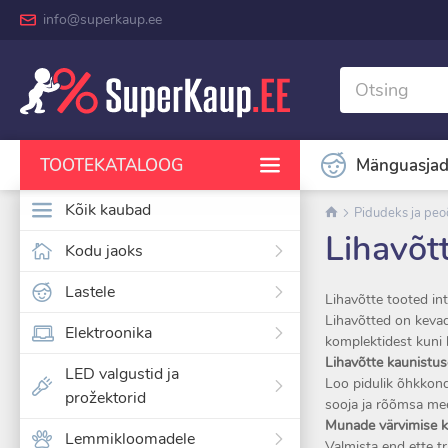
info@superkaup.ee
Mänguasja
TOOTEKATALOOG
Kõik kaubad
Pidudeks ja peo
Lihavõt
Kodu jaoks
Lastele
Lihavõtte tooted int
Lihavõtted on kevadp
Elektroonika
komplektidest kuni 
Lihavõtte kaunistuse
LED valgustid ja
Loo pidulik õhkkond 
prožektorid
sooja ja rõõmsa me
Munade värvimise ko
Lemmikloomadele
Valmista end ette t