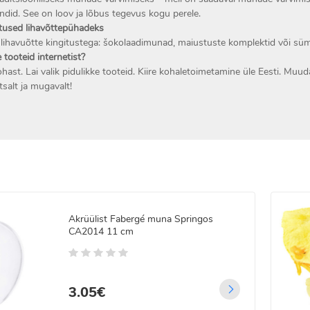
ndid. See on loov ja lõbus tegevus kogu perele.
stused lihavõttepühadeks
 lihavuõtte kingitustega: šokolaadimunad, maiustuste komplektid või süm
e tooteid internetist?
ohast. Lai valik pidulikke tooteid. Kiire kohaletoimetamine üle Eesti. Muu
htsalt ja mugavalt!
Akrüülist Fabergé muna Springos
CA2014 11 cm
3.05€