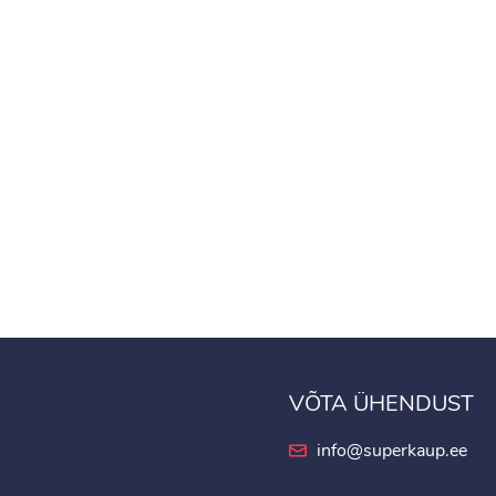
VÕTA ÜHENDUST
info@superkaup.ee