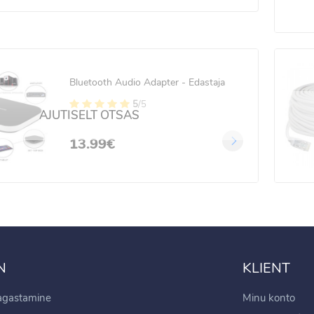
tmega FLASH 11m
.99€
99€
Bluetooth Audio Adapter - Edastaja
 LED traadist
5
/5
guskardin
AJUTISELT OTSAS
gjuhtimisega 5x2 m
13.99€
.99€
99€
N
KLIENT
tagastamine
Minu konto