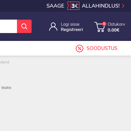
3
€
SAAGE
ALLAHINDLUS!
Logi sisse
Ostukorv
0
Registreeri
0.00€
SOODUSTUS
pterid
leiate: