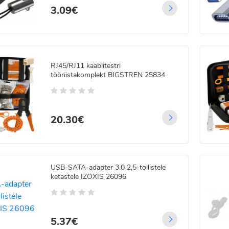
3.09€
RJ45/RJ11 kaablitestri
 LED jõulutulede
tööriistakomplekt BIGSTREN 25834
land - 22m
5
/5
99€
00€
20.30€
 LED traadist
guskardin
gjuhtimisega 3x3 m
USB-SATA-adapter 3.0 2,5-tollistele
ketastele IZOXIS 26096
.99€
99€
5.37€
 LED Jääpurikad paksu