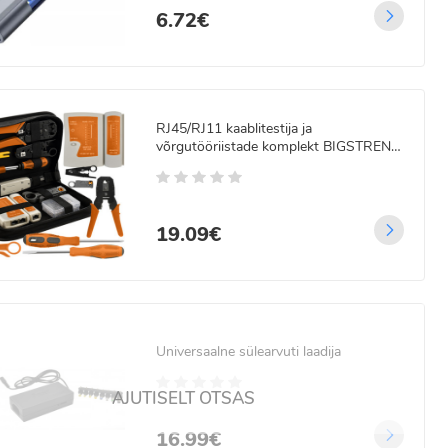
6.72€
RJ45/RJ11 kaablitestija ja
võrgutööriistade komplekt BIGSTREN
25835
19.09€
Universaalne sülearvuti laadija
AJUTISELT OTSAS
16.99€