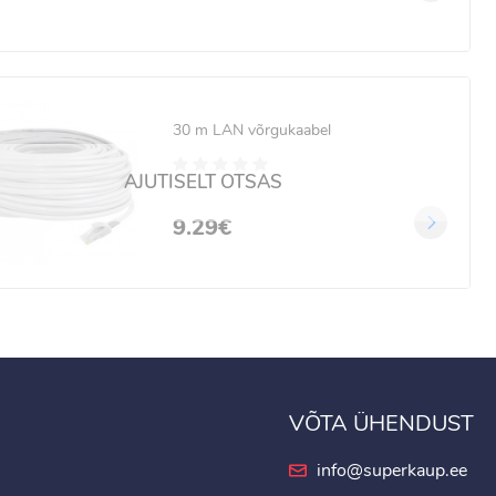
30 m LAN võrgukaabel
AJUTISELT OTSAS
9.29€
VÕTA ÜHENDUST
info@superkaup.ee