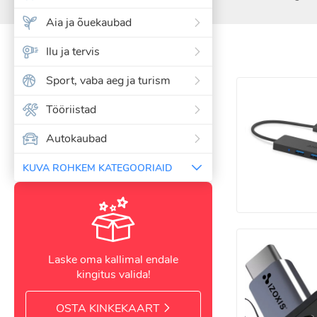
Aia ja õuekaubad
Ilu ja tervis
Sport, vaba aeg ja turism
Tööriistad
Autokaubad
KUVA ROHKEM KATEGOORIAID
Laske oma kallimal endale
kingitus valida!
OSTA KINKEKAART