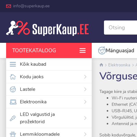
info@superkaup.ee
Mänguasjad
TOOTEKATALOOG
Kõik kaubad
Elektroonika
Võrguse
Kodu jaoks
Lastele
Tagage kiire ja stab
Wi-Fi ruuteri
Elektroonika
Ethernet (CA
USB–RJ45, U
LED valgustid ja
Võrgulülitid,
prožektorid
Antennid ja
Lemmikloomadele
Sobib koduvõrgule, k