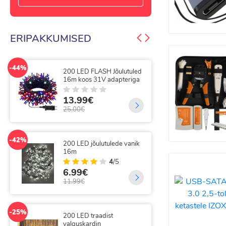
ERIPAKKUMISED
-44%
-50%
200 LED FLASH Jõulutuled
300
16m koos 31V adapteriga
gir
13.99€
9.
25.00€
20.
-42%
-25%
200 LED jõulutulede vanik
300
16m
val
kau
4
/5
6.99€
14
11.99€
19.
-25%
200 LED traadist
-49%
valguskardin
300