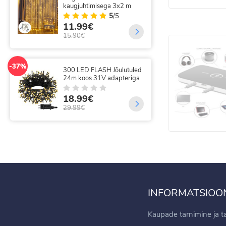
kaugjuhtimisega 3x2 m
juh
5
/5
11.99€
35
15.90€
69.
-37%
-14%
300 LED FLASH Jõulutuled
320
24m koos 31V adapteriga
val
kau
18.99€
18
29.99€
21.
INFORMATSIOO
Kaupade tarnimine ja 