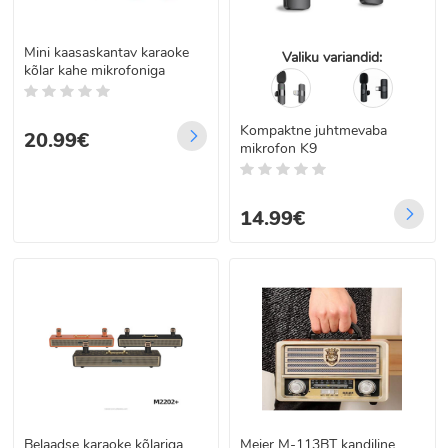
Mini kaasaskantav karaoke
Valiku variandid:
kõlar kahe mikrofoniga
Kompaktne juhtmevaba
20.99€
mikrofon K9
14.99€
Belaadse karaoke kõlariga
Meier M-113BT kandiline