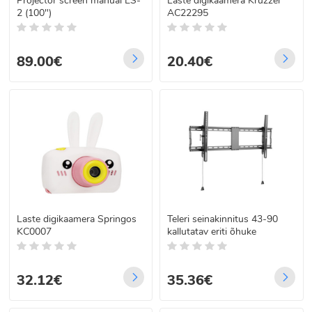
Projector screen manual ES-
Laste digikaamera Kruzzel
2 (100")
AC22295
89.00€
20.40€
Laste digikaamera Springos
Teleri seinakinnitus 43-90
KC0007
kallutatav eriti õhuke
32.12€
35.36€