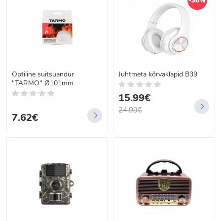
-36%
Optiline suitsuandur
Juhtmeta kõrvaklapid B39
"TARMO" Ø101mm
15.99€
24.99€
7.62€