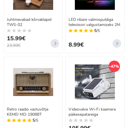
Juhtmevabad kõrvaklapid
LED ribare valimispuldiga
TWS-02
televiisori valgustamiseks 2M
5
/5
15.99€
8.99€
23.99€
-47%
Retro raadio vastuvõtja
Videovalve Wi-Fi kaamera
KEMEI MD-1908BT
päikesepatareiga
5
/5