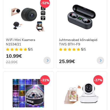
-52%
WiFi Mini Kaamera
Juhtmevabad kõrvaklapid
N1534/21
TWS BTH-F9
5
/5
5
/5
10.99€
25.99€
22.99€
-31%
-27%