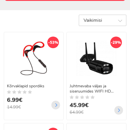
kuulamiseks
ja
igapäevaseks
Vaikimisi
kasutamiseks.
Heliseadmed
-53%
-29%
Kõrvaklapid spordiks
Juhtmevaba väljas ja
siseruumides WIFI HD
turvakaamera
6.99€
45.99€
14.99€
64.99€