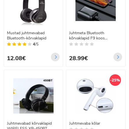
Mustad juhtmevabad
Juhtmeta Bluetooth
Bluetooth-kõrvaklapid
kõrvaklapid F9 koos
Powerbank funktsiooniga
4
/5
V5.1
12.08€
28.99€
-25%
Juhtmevabad kõrvaklapid
Juhtmevaba kõlar
WIRELESS XB-450BT