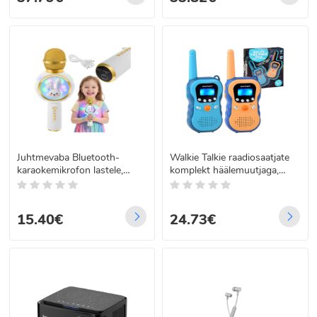
Juhtmevaba Bluetooth-
Walkie Talkie raadiosaatjate
karaokemikrofon lastele,
komplekt häälemuutjaga,
valge, Izoxis 27047
umbes 3 km, ZA4300
15.40€
24.73€