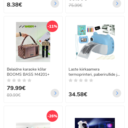
8.38€
75.99€
-11%
Belaidne karaoke kõlar
Laste kiirkaamera
BOOMS BASS M4201+
termoprinteri, paberirullide ja
32 GB mälukaardiga, sinine
karu
79.99€
34.58€
89.99€
-26%