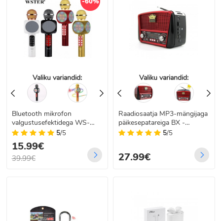
-60%
Valiku variandid:
Valiku variandid:
Bluetooth mikrofon
Raadiosaatja MP3-mängijaga
valgustusefektidega WS-
päikesepatareiga BX -
1816
BT455S
5
/5
5
/5
15.99€
27.99€
39.99€