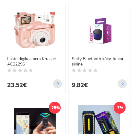
Laste digikaamera Kruzzel
Setty Bluetooth kõlar Junior
AC22296
sinine
23.52€
9.82€
-25%
-7%