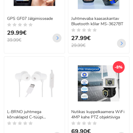
GPS GF07 Jälgimisseade
Juhtmevaba kaasaskantav
Bluetooth kõlar MS-3627BT
29.99€
27.99€
39.99€
29.99€
-8%
L-BRNO juhtmega
Nutikas kuppelkaamera WiFi
kõrvaklapid C-tüüpi
4MP kahe PTZ objektiiviga
pistikuga, valged
69.90€