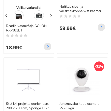
Nutikas sise- ja
Valiku variandid:
väliskeskkonna wifi kaamera
liikumisanduriga
Raadio vastuvõtja GOLON
59.99€
RX-381BT
18.99€
-31%
Statiivil projektsiooniekraan,
Juhtmevaba kodukaamera
200 x 200 cm, Sponge ET-2
Wi-Fi-ga