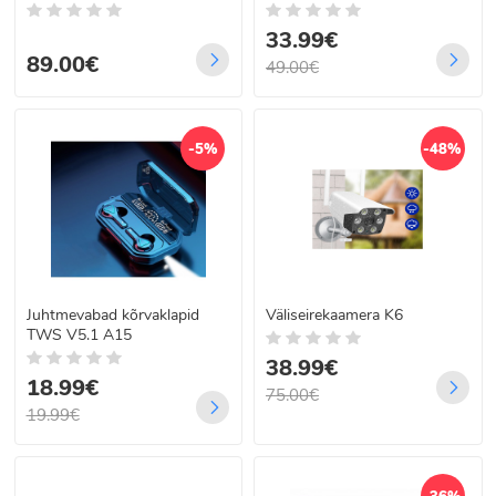
33.99€
89.00€
49.00€
-5%
-48%
Juhtmevabad kõrvaklapid
Väliseirekaamera K6
TWS V5.1 A15
38.99€
18.99€
75.00€
19.99€