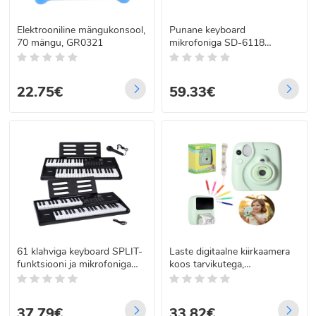
Elektrooniline mängukonsool,
Punane keyboard
70 mängu, GR0321
mikrofoniga SD-6118
IN0132, 61 klahvi
22.75€
59.33€
61 klahviga keyboard SPLIT-
Laste digitaalne kiirkaamera
funktsiooni ja mikrofoniga
koos tarvikutega,
IN0185
heleroheline, 16x
37.79€
33.82€