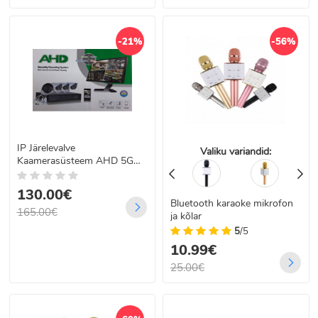
-21%
-56%
IP Järelevalve
Valiku variandid:
Kaamerasüsteem AHD 5G
4tk Salvestusega
130.00€
Bluetooth karaoke mikrofon
165.00€
ja kõlar
5
/5
10.99€
25.00€