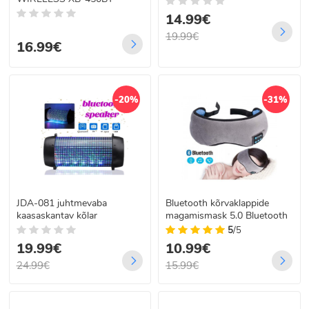
14.99€
19.99€
16.99€
-20%
-31%
JDA-081 juhtmevaba
Bluetooth kõrvaklappide
kaasaskantav kõlar
magamismask 5.0 Bluetooth
5
/5
19.99€
10.99€
24.99€
15.99€