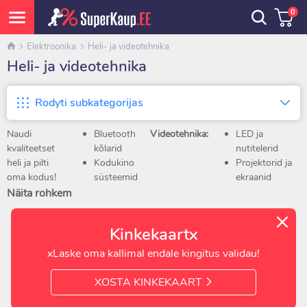
0
Elektroonika
Heli- ja videotehnika
Heli- ja videotehnika
Rodyti subkategorijas
Naudi
Bluetooth
Videotehnika:
LED ja
kvaliteetset
kõlarid
nutitelerid
heli ja pilti
Kodukino
Projektorid ja
oma kodus!
süsteemid
ekraanid
Kategooriast
Soundbar'id
Meediamängijad
Näita rohkem
„Heli- ja
ja
TV digiboksid
videotehnika“
bassikõlarid
Kinkekaartx
leiad suure
Juhtmevabad
valiku
kõrvaklapid
xLaske oma kallimal endale kingitus validau!
seadmeid
ja võimendid
filmide
XOSTA KINKEKAART
vaatamiseks,
muusika