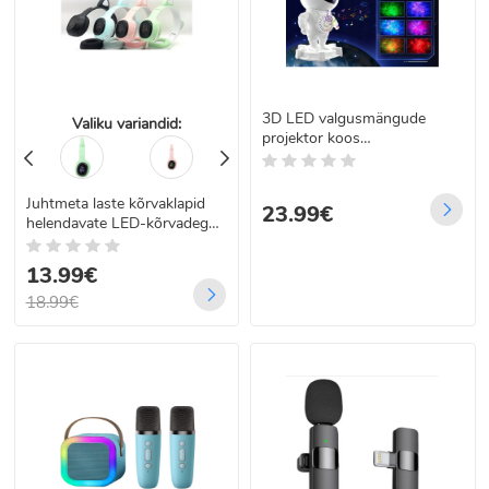
3D LED valgusmängude
Valiku variandid:
projektor koos
kaugjuhtimispuldi ja kõlariga
- Astronaut
Juhtmeta laste kõrvaklapid
23.99€
helendavate LED-kõrvadega,
P58M
13.99€
18.99€