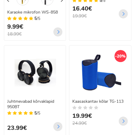
5
/5
16.40€
Karaoke mikrofon WS-858
19.99€
5
/5
9.99€
18.99€
-20%
Juhtmevabad kõrvaklapid
Kaasaskantav kõlar TG-113
950BT
5
/5
19.99€
24.99€
23.99€