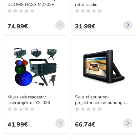
BOOMS BASS M2202+
retro raadio
74.99€
31.99€
Muusikale reageeriv
Suur täispuhutav
laserprojektor YX-036
projektoriekraan puhuriga
filmide näitamiseks
41.99€
66.74€