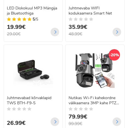
LED Diskokuul MP3 Mängija
Juhtmevaba WIFI
ja Bluetoothiga
kodukaamera Smart Net
5
/5
19.99€
35.99€
29.00€
48.99€
-20%
Juhtmevabad kõrvaklapid
Nutikas Wi-Fi kahekordne
TWS BTH-F9-5
välikaamera 3MP kahe PTZ
objektiiviga, must
79.99€
26.99€
99.99€