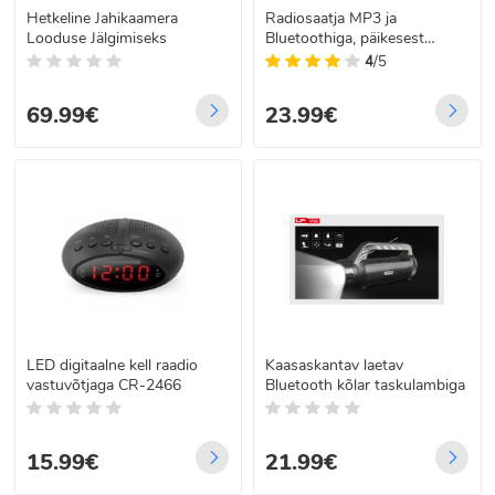
Hetkeline Jahikaamera
Radiosaatja MP3 ja
Looduse Jälgimiseks
Bluetoothiga, päikesest
laetav RX-BT1110S
4
/5
69.99€
23.99€
LED digitaalne kell raadio
Kaasaskantav laetav
vastuvõtjaga CR-2466
Bluetooth kõlar taskulambiga
15.99€
21.99€