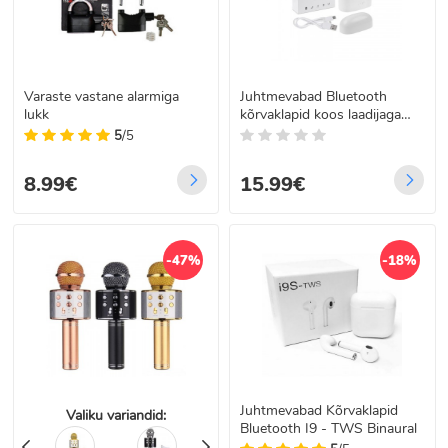
Varaste vastane alarmiga
Juhtmevabad Bluetooth
lukk
kõrvaklapid koos laadijaga
TWS i7S
5
/5
8.99€
15.99€
-47%
-18%
Juhtmevabad Kõrvaklapid
Valiku variandid:
Bluetooth I9 - TWS Binaural