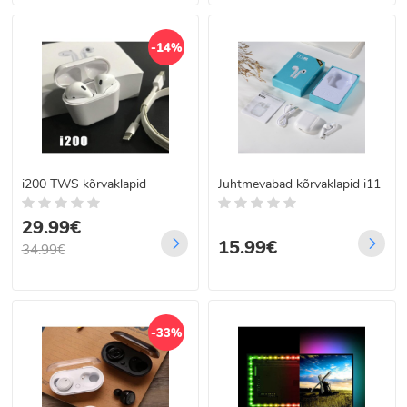
-14%
i200 TWS kõrvaklapid
Juhtmevabad kõrvaklapid i11
29.99€
15.99€
34.99€
-33%