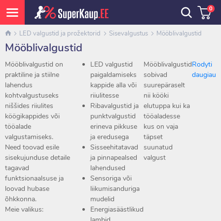
0
LED valgustid ja prožektorid
Sisevalgustus
Mööblivalgustid
Mööblivalgustid
Mööblivalgustid on
LED valgustid
Mööblivalgustid
Rodyti
praktiline ja stiilne
paigaldamiseks
sobivad
daugiau
lahendus
kappide alla või
suurepäraselt
kohtvalgustuseks
riiulitesse
nii kööki
niššides riiulites
Ribavalgustid ja
elutuppa kui ka
köögikappides või
punktvalgustid
tööaladesse
tööalade
erineva pikkuse
kus on vaja
valgustamiseks.
ja eredusega
täpset
Need toovad esile
Sisseehitatavad
suunatud
sisekujunduse detaile
ja pinnapealsed
valgust
tagavad
lahendused
funktsionaalsuse ja
Sensoriga või
loovad hubase
liikumisanduriga
õhkkonna.
mudelid
Meie valikus:
Energiasäästlikud
lambid