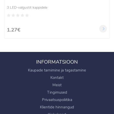
3 LED-valgustit kappidele
1.27€
INFORMATSIOON
Kaupade tarnimine ja tagastamine
Kontakt
Meist
Tingimused
Privaatsuspoliitika
Klientide hinnangud