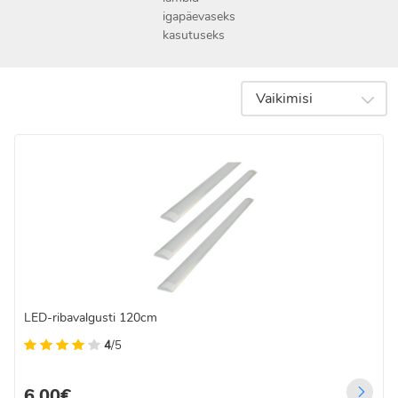
igapäevaseks
kasutuseks
Vaikimisi
LED-ribavalgusti 120cm
4
/5
6.00€