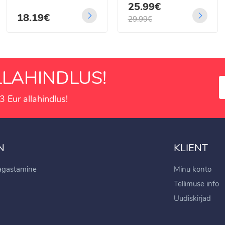
25.99€
18.19€
29.99€
LAHINDLUS!
3 Eur allahindlus!
N
KLIENT
tagastamine
Minu konto
Tellimuse info
Uudiskirjad