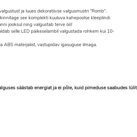
valgustust ja luues dekoratiivse valgusmustri "Romb".
lt kinnitage see komplekti kuuluva kahepoolse kleeplindi
nni jooksul ning valgustab terve öö!
ldab selle LED päikeselambil valgustada rohkem kui 10-
 ja ABS materjalist, vastupidav igasuguse ilmaga.
guses säästab energiat ja ei põle, kuid pimeduse saabudes lülit