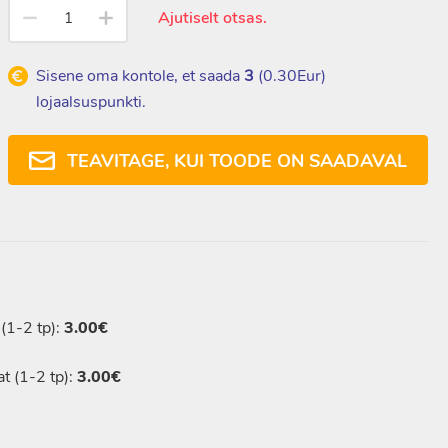
Ajutiselt otsas.
Sisene oma kontole, et saada
3
(
0.30
Eur)
TISELT OTSAS
lojaalsuspunkti.
TEAVITAGE, KUI TOODE ON SAADAVAL
(1-2 tp):
3.00€
t (1-2 tp):
3.00€