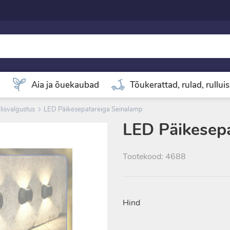
d
Aia ja õuekaubad
Tõukerattad, rulad, rullui
lisvalgustus
LED Päikesepatareiga Seinalamp
LED Päikesep
Tootekood: 4688
Hind