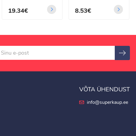
19.34€
8.53€
VÕTA ÜHENDUST
info@superkaup.ee