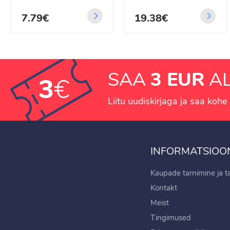
7.79€
19.38€
SAA
3 EUR
AL
3
€
Liitu uudiskirjaga ja saa kohe 
INFORMATSIOO
Kaupade tarnimine ja 
Kontakt
Meist
Tingimused