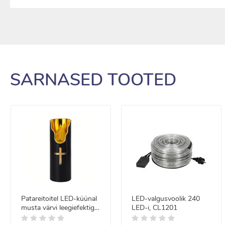
SARNASED TOOTED
Patareitoitel LED-küünal
LED-valgusvoolik 240
musta värvi leegiefektiga
LED-i, CL1201
hauaküünlale, 15cm