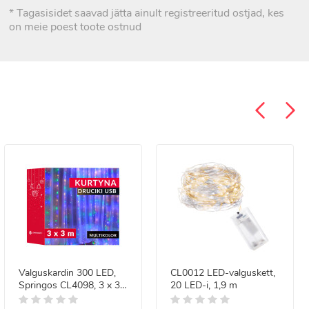
* Tagasisidet saavad jätta ainult registreeritud ostjad, kes
on meie poest toote ostnud
Valguskardin 300 LED,
CL0012 LED-valguskett,
Springos CL4098, 3 x 3
20 LED-i, 1,9 m
m