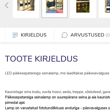
KIRJELDUS
ARVUSTUSED
(0
TOOTE KIRJELDUS
LED päikesepatareiga seinalamp, mis laaditakse päikesevalguse a
Kaunistage oma kodu, suvila hoovi, aeda, treppe, sõiduteed, garaa
Päikesepatareiga seinalamp on suurepärane seina ja aia kaunist
pimedal ajal.
Lamp on varustatud fototundlikkuse anduriga - päevavalguses sä