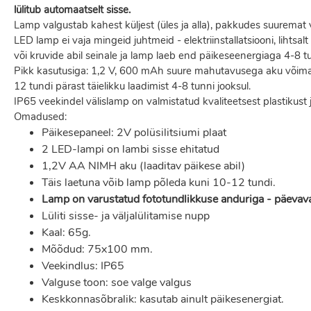
lülitub automaatselt sisse.
Lamp valgustab kahest küljest (üles ja alla), pakkudes suuremat 
LED lamp ei vaja mingeid juhtmeid - elektriinstallatsiooni, lihtsa
või kruvide abil seinale ja lamp laeb end päikeseenergiaga 4-8 tu
Pikk kasutusiga: 1,2 V, 600 mAh suure mahutavusega aku võima
12 tundi pärast täielikku laadimist 4-8 tunni jooksul.
IP65 veekindel välislamp on valmistatud kvaliteetsest plastikust
Omadused:
Päikesepaneel: 2V polüsilitsiumi plaat
2 LED-lampi on lambi sisse ehitatud
1,2V AA NIMH aku (laaditav päikese abil)
Täis laetuna võib lamp põleda kuni 10-12 tundi.
Lamp on varustatud fototundlikkuse anduriga - päevaval
Lüliti sisse- ja väljalülitamise nupp
Kaal: 65g.
Mõõdud: 75x100 mm.
Veekindlus: IP65
Valguse toon: soe valge valgus
Keskkonnasõbralik: kasutab ainult päikesenergiat.