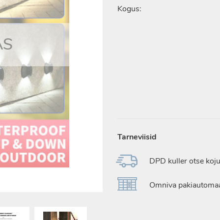
Kogus:
AS
AJU
Tarneviisid
DPD kuller otse koju
Omniva pakiautomaa