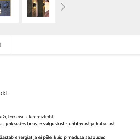
)
bil.
ži, terrassi ja lemmikkohti.
us, pakkudes hoovile valgustust - nähtavust ja hubasust
ästab energiat ja ei põle, kuid pimeduse saabudes