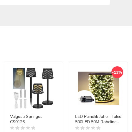
-13%
Valgusti Springos
LED Paindlik Juhe - Tuled
CS0126
500LED 50M Roheline
Juhe