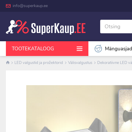
info@superkaup.ee
Mänguasja
TOOTEKATALOOG
LED valgustid ja prožektorid
Välisvalgustus
Dekoratiivne LED vä