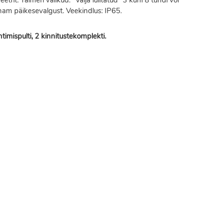
rit. Taimeri valikud: "Välja lülitatud" 3 kuni 8 tundi või
 enam päikesevalgust. Veekindlus: IP65.
imispulti, 2 kinnitustekomplekti.