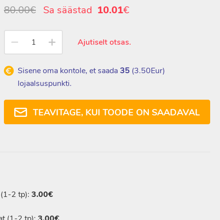
80.00€
Sa säästad
10.01
€
Ajutiselt otsas.
Sisene oma kontole, et saada
35
(
3.50
Eur)
lojaalsuspunkti.
TEAVITAGE, KUI TOODE ON SAADAVAL
(1-2 tp):
3.00€
t (1-2 tp):
3.00€