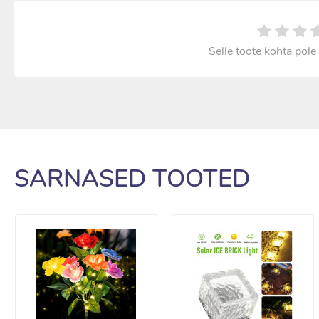
Selle toote kohta pole 
SARNASED TOOTED