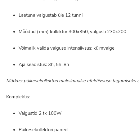
Laetuna valgustab üle 12 tunni
Mõõdud (mm) kollektor 300x350, valgusti 230x200
Võimalik valida valguse intensiivsus: külmvalge
Aja seadistus: 3h, 5h, 8h
Märkus: päikesekollektori maksimaalse efektiivsuse tagamiseks 
Komplektis:
Valgustid 2 tk 100W
Päikesekollektori paneel