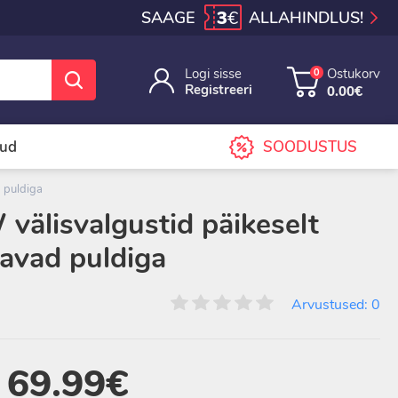
3
€
SAAGE
ALLAHINDLUS!
Logi sisse
Ostukorv
0
Registreeri
0.00€
sud
SOODUSTUS
d puldiga
välisvalgustid päikeselt
tavad puldiga
Arvustused: 0
69.99€