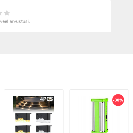
veel arvustusi.
-30%