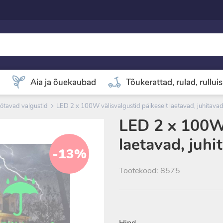
d
Aia ja õuekaubad
Tõukerattad, rulad, rullui
ötavad valgustid
LED 2 x 100W välisvalgustid päikeselt laetavad, juhitava
LED 2 x 100W 
laetavad, juhi
-13%
Tootekood: 8575