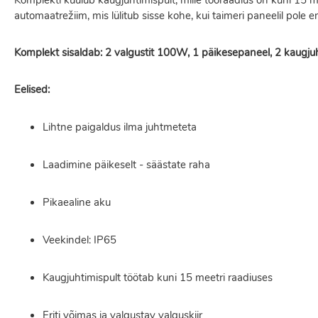
Komplekti kuulub kaugjuhtimispult, mille tööraadius on kuni 15 meet
automaatrežiim, mis lülitub sisse kohe, kui taimeri paneelil pole
Komplekt sisaldab: 2 valgustit 100W, 1 päikesepaneel, 2 kaugjuht
Eelised:
Lihtne paigaldus ilma juhtmeteta
Laadimine päikeselt - säästate raha
Pikaealine aku
Veekindel: IP65
Kaugjuhtimispult töötab kuni 15 meetri raadiuses
Eriti võimas ja valgustav valguskiir