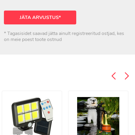
JÄTA ARVUSTUS*
* Tagasisidet saavad jätta ainult registreeritud ostjad, kes
on meie poest toote ostnud