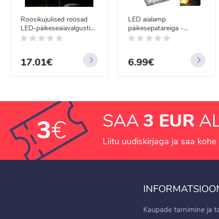
Roosikujulised roosad
LED aialamp
LED-päikeseaiavalgustid
päikesepatareiga -
maasse torgatava
jääkuubiku imitatsioon,
varrega – 2 tk
soojalt valge
17.01€
6.99€
SAA
3 EUR
AL
3
€
Liitu uudiskirjaga ja saa kohe 
INFORMATSIOO
Kaupade tarnimine ja 