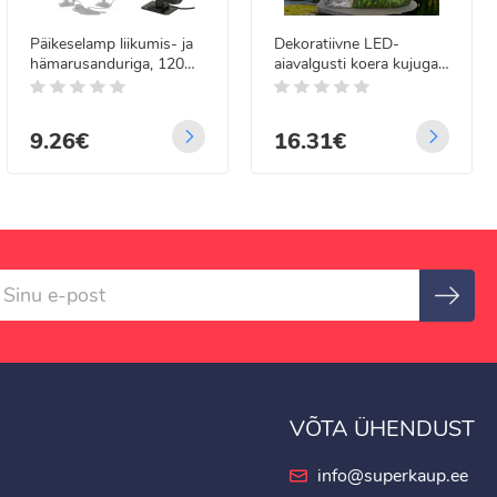
Päikeselamp liikumis- ja
Dekoratiivne LED-
hämarusanduriga, 120
aiavalgusti koera kujuga
LED
– päikeselamp
9.26€
16.31€
VÕTA ÜHENDUST
info@superkaup.ee