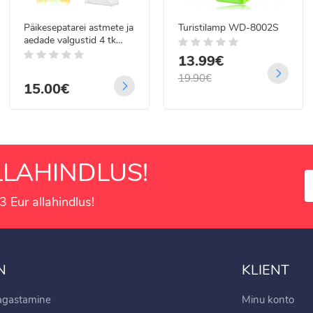
Päikesepatarei astmete ja
Turistilamp WD-8002S
aedade valgustid 4 tk
DECK LIGHTS
13.99€
19.90€
15.00€
LAHINDLUS!
3 Eur allahindlus!
N
KLIENT
tagastamine
Minu konto