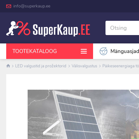
info@superkaup.ee
Mänguasja
TOOTEKATALOOG
LED valgustid ja prožektorid
Välisvalgustus
Päikeseenergiaga tö