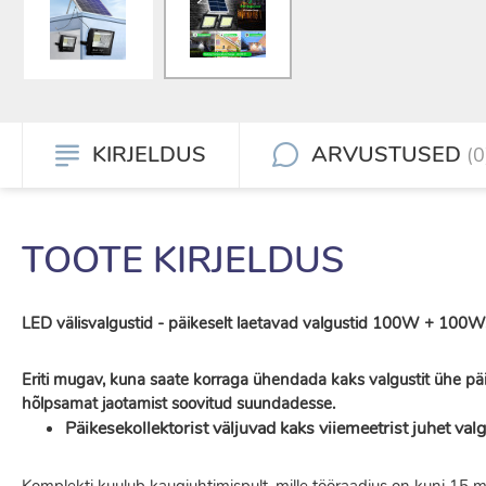
KIRJELDUS
ARVUSTUSED
(0
TOOTE KIRJELDUS
LED välisvalgustid - päikeselt laetavad valgustid 100W + 100W,
Eriti mugav, kuna saate korraga ühendada kaks valgustit ühe päi
hõlpsamat jaotamist soovitud suundadesse.
Päikesekollektorist väljuvad kaks viiemeetrist juhet va