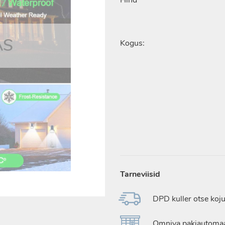
Hind
AS
Kogus:
Tarneviisid
DPD kuller otse koju
Omniva pakiautomaa