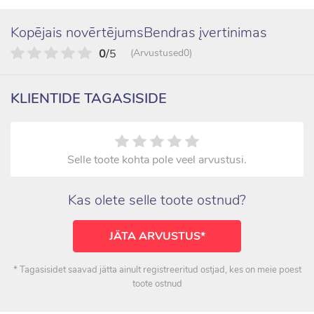
Kopējais novērtējumsBendras įvertinimas
0
/5
(Arvustused0)
KLIENTIDE TAGASISIDE
Selle toote kohta pole veel arvustusi.
Kas olete selle toote ostnud?
JÄTA ARVUSTUS*
* Tagasisidet saavad jätta ainult registreeritud ostjad, kes on meie poest
toote ostnud