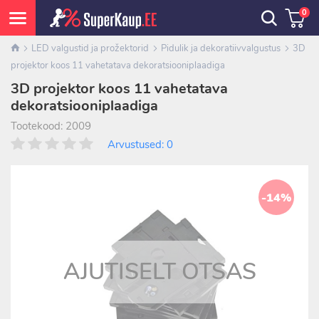
0
LED valgustid ja prožektorid
Pidulik ja dekoratiivvalgustus
3D
projektor koos 11 vahetatava dekoratsiooniplaadiga
3D projektor koos 11 vahetatava
dekoratsiooniplaadiga
Tootekood: 2009
Arvustused: 0
-14%
AJUTISELT OTSAS