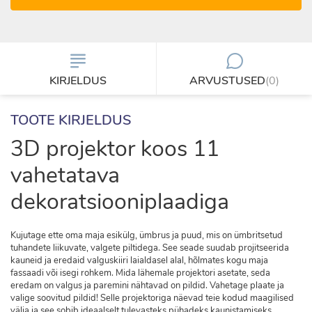
KIRJELDUS
ARVUSTUSED
(0)
TOOTE KIRJELDUS
3D projektor koos 11
vahetatava
dekoratsiooniplaadiga
Kujutage ette oma maja esikülg, ümbrus ja puud, mis on ümbritsetud
tuhandete liikuvate, valgete piltidega. See seade suudab projitseerida
kauneid ja eredaid valguskiiri laialdasel alal, hõlmates kogu maja
fassaadi või isegi rohkem. Mida lähemale projektori asetate, seda
eredam on valgus ja paremini nähtavad on pildid. Vahetage plaate ja
valige soovitud pildid! Selle projektoriga näevad teie kodud maagilised
välja ja see sobib ideaalselt tulevasteks pühadeks kaunistamiseks.