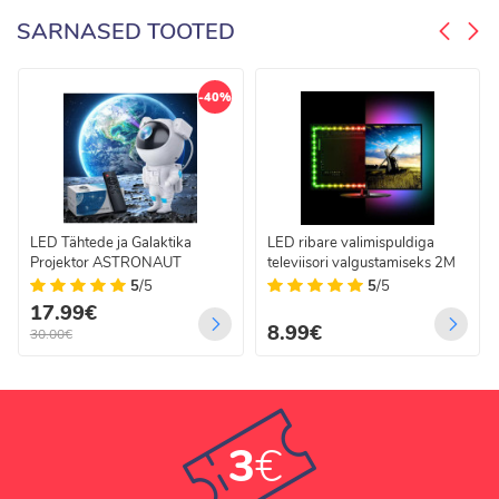
SARNASED TOOTED
-40%
LED Tähtede ja Galaktika
LED ribare valimispuldiga
Projektor ASTRONAUT
televiisori valgustamiseks 2M
5
/5
5
/5
17.99€
8.99€
30.00€
3
€