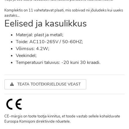
Komplektis on 11 vahetatavat plaati, mis sobivad nii jõuludeks kui uueks
aastaks...
Eelised ja kasulikkus
Materjal: plast ja metall;
Toide: AC110-265V / 50-60HZ;
Võimsus: 4.2W;
Veekindel;
Temperatuuri taluvus: -20 kuni 30 kraadi.
TEATA TOOTEKIRJELDUSE VEAST
CE-märgis on toote tootja kinnitus, et toode vastab sellele kohalduvate
Euroopa Komisjoni direktiivide nõuetele.