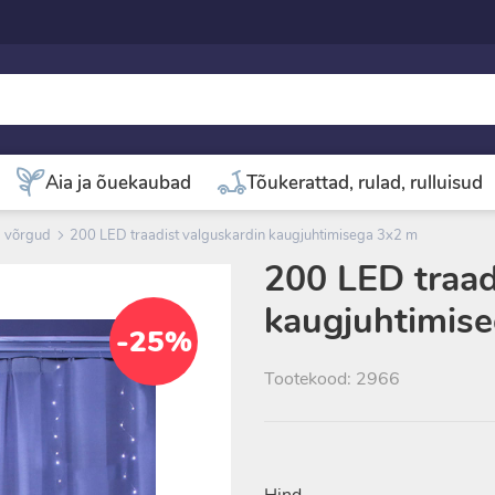
Aia ja õuekaubad
Tõukerattad, rulad, rulluisud
a võrgud
200 LED traadist valguskardin kaugjuhtimisega 3x2 m
200 LED traad
kaugjuhtimis
-25%
Tootekood: 2966