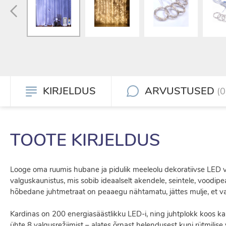
KIRJELDUS
ARVUSTUSED
(0
TOOTE KIRJELDUS
Looge oma ruumis hubane ja pidulik meeleolu dekoratiivse LED va
valguskaunistus, mis sobib ideaalselt akendele, seintele, voodipea
hõbedane juhtmetraat on peaaegu nähtamatu, jättes mulje, et va
Kardinas on 200 energiasäästlikku LED-i, ning juhtplokk koos ka
ühte 8 valgusrežiimist – alates õrnast helendusest kuni rütmilis