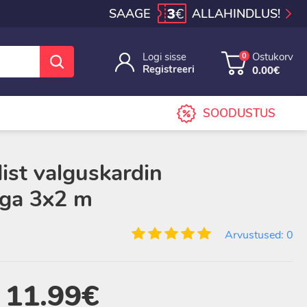
3
€
SAAGE
ALLAHINDLUS!
Logi sisse
Ostukorv
0
Registreeri
0.00€
SOODUSTUS
ist valguskardin
ega 3x2 m
-25%
Arvustused: 0
11.99€