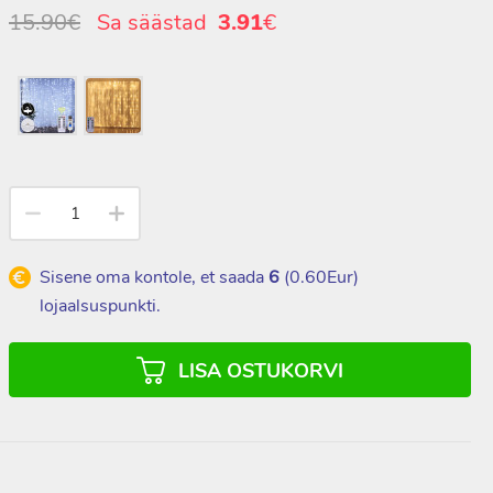
15.90€
Sa säästad
3.91
€
Sisene oma kontole, et saada
6
(
0.60
Eur)
lojaalsuspunkti.
LISA OSTUKORVI