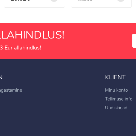
LAHINDLUS!
3 Eur allahindlus!
N
KLIENT
tagastamine
Minu konto
Tellimuse info
Uudiskirjad