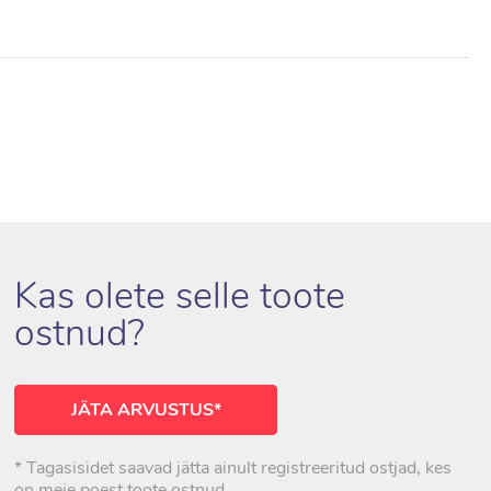
Kas olete selle toote
ostnud?
JÄTA ARVUSTUS*
* Tagasisidet saavad jätta ainult registreeritud ostjad, kes
on meie poest toote ostnud