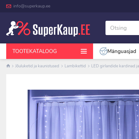
info@superkaup.ee
Mänguasjad
TOOTEKATALOOG
Jõuluketid ja kaunistused
Lambikettid
LED girlandide kardinad j