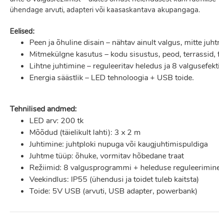
ühendage arvuti, adapteri või kaasaskantava akupangaga.
Eelised:
Peen ja õhuline disain – nähtav ainult valgus, mitte juh
Mitmekülgne kasutus – kodu sisustus, peod, terrassid, 
Lihtne juhtimine – reguleeritav heledus ja 8 valgusefekti
Energia säästlik – LED tehnoloogia + USB toide.
Tehnilised andmed:
LED arv: 200 tk
Mõõdud (täielikult lahti): 3 x 2 m
Juhtimine: juhtploki nupuga või kaugjuhtimispuldiga
Juhtme tüüp: õhuke, vormitav hõbedane traat
Režiimid: 8 valgusprogrammi + heleduse reguleerimin
Veekindlus: IP55 (ühendusi ja toidet tuleb kaitsta)
Toide: 5V USB (arvuti, USB adapter, powerbank)