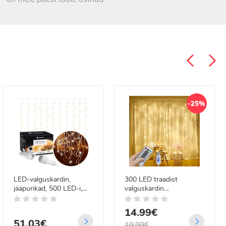
-25%
LED-valguskardin,
300 LED traadist
jääpurikad, 500 LED-i,
valguskardin
sise- ja
kaugjuhtimisega 3x3 m
välisvalgustuseks, soe
14.99€
valge ja vilkuv külm valge,
51.03€
Springos CL0517
19.99€