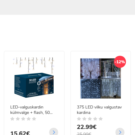
-12%
LED-valguskardin
375 LED vilku valgustav
külmvalge + flash, 50
kardina
LED-i, Springos CL1240,
2,5 m
22.99€
15.62€
25.99€