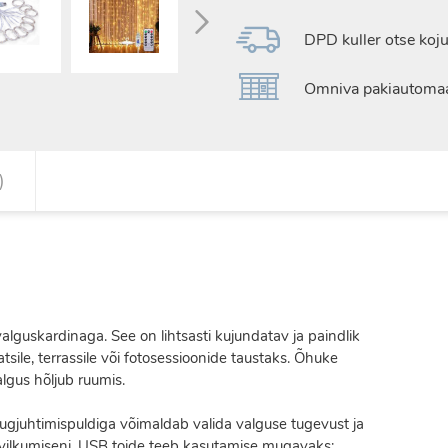
DPD kuller otse koju
Omniva pakiautomaa
)
lguskardinaga. See on lihtsasti kujundatav ja paindlik
tsile, terrassile või fotosessioonide taustaks. Õhuke
lgus hõljub ruumis.
ugjuhtimispuldiga võimaldab valida valguse tugevust ja
e vilkumiseni. USB toide teeb kasutamise mugavaks: