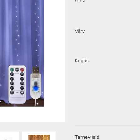
Hind
Värv
Kogus:
Tarneviisid