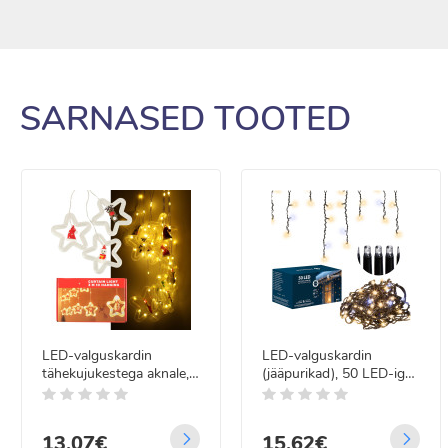
SARNASED TOOTED
LED-valguskardin
LED-valguskardin
tähekujukestega aknale,
(jääpurikad), 50 LED-iga,
jõuludekoratsioon, 125
Springos CL1239
LED, 3 m
13.07€
15.62€